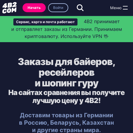
Начать
Войти
4B2 принимает
Сервис, карго и почта работают
и отправляет заказы из Германии. Принимаем
криптовалюту. Используйте VPN 🖖
Заказы для байеров,
ресейлеров
и шопинг гуру
На сайтах сравнения вы получите
лучшую цену у 4B2!
Доставим товары из Германии
в Россию, Беларусь, Казахстан
и другие страны мира.