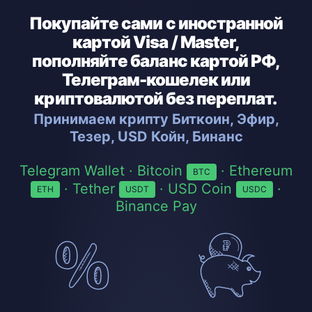
Покупайте сами с иностранной
картой Visa / Master,
пополняйте баланс картой РФ,
Телеграм-кошелек или
криптовалютой без переплат.
Принимаем крипту Биткоин, Эфир,
Тезер, USD Койн, Бинанс
Telegram Wallet · Bitcoin
· Ethereum
BTC
· Tether
· USD Coin
·
ETH
USDT
USDC
Binance Pay