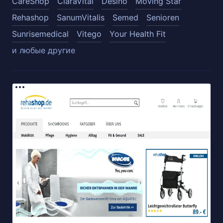
CareShop
ClaraVital
Desino
Moving Star
Rehashop
SanumVitalis
Semed
Senioren
Sunrisemedical
Vitego
Your Health Fit
и любые другие