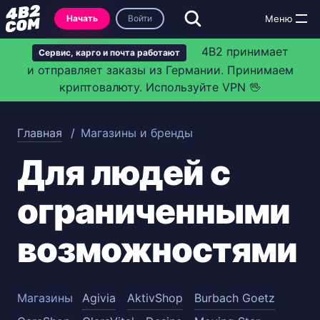
Начать
Войти
4B2 принимает
Сервис, карго и почта работают
и отправляет заказы из Германии. Принимаем
криптовалюту. Используйте VPN 🖖
Главная
Магазины и бренды
Для людей с
ограниченными
возможностями
Магазины
Agivia
AktivShop
Burbach Goetz