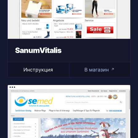
SanumVitalis
Инструкция
В магазин
↗