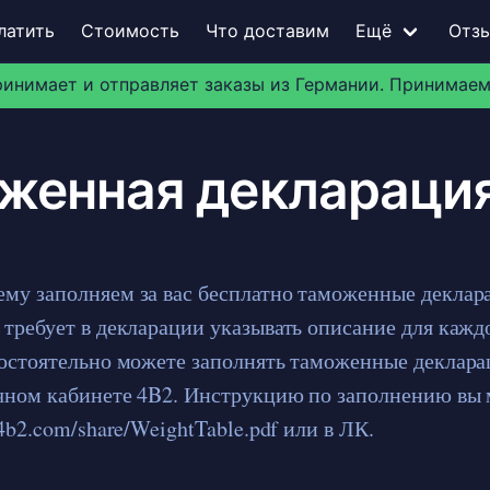
латить
Стоимость
Что доставим
Ещё
Отз
ринимает и отправляет заказы из Германии. Принимаем
женная деклараци
му заполняем за вас бесплатно таможенные деклара
требует в декларации указывать описание для каждо
мостоятельно можете заполнять таможенные деклара
чном кабинете 4B2. Инструкцию по заполнению вы
 4b2.com/share/WeightTable.pdf или в ЛК.