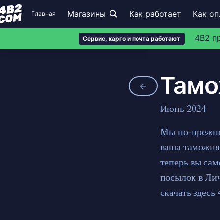
Магазины
Как работает
Как оп
Главная
4B2 п
Сервис, карго и почта работают
Тамо
←
Июнь 2024
Мы по-прежне
ваша таможня 
теперь вы са
посылок в Ли
скачать здесь