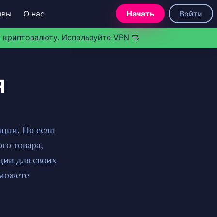
ывы
О нас
Начать
Войти
 криптовалюту. Используйте VPN 🖖
я
ции. Но если
го товара,
ции для своих
 можете