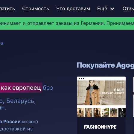
латить
Стоимость
Что доставим
Ещё
Отз
ринимает и отправляет заказы из Германии. Принимаем
a
Покупайте Agogo
 как европеец
без
, Беларусь,
ан.
в России
можно
FASHIONHYPE
с доставкой из