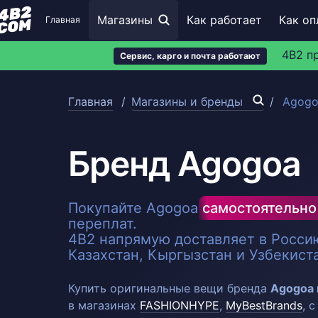
Магазины
Как работает
Как оп
Главная
4B2 п
Сервис, карго и почта работают
Главная
Магазины и бренды
Agogo
Бренд Agogoa
Покупайте Agogoa
самостоятельно
переплат.
4B2 напрямую доставляет в Россию
Казахстан, Кыргызстан и Узбекист
Купить оригинальные вещи бренда
Agogoa 
в магазинах
FASHIONHYPE
,
MyBestBrands
, 