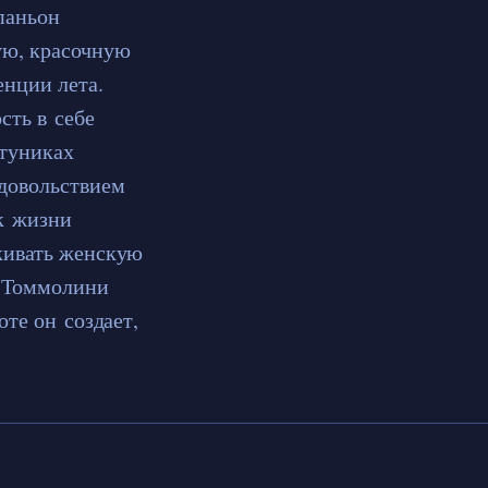
паньон
ую, красочную
енции лета.
сть в себе
 туниках
удовольствием
 к жизни
кивать женскую
и Томмолини
оте он создает,