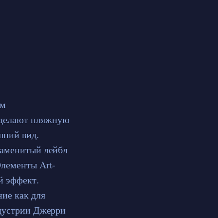
ам
 делают пляжную
шний вид.
Знаменитый лейбл
Элементы Art-
й эффект.
ие как для
ндустрии Джерри