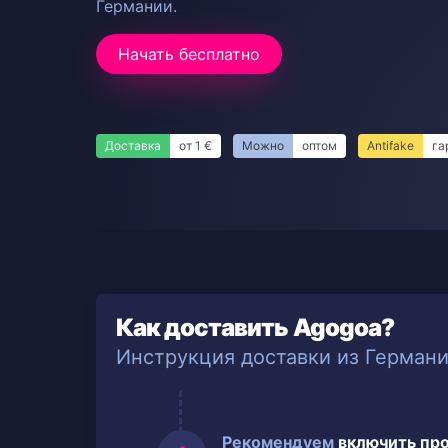
Германии.
Начать бесплатно
Доставка
от 1 €
Можно
оптом
Antifake
га
Как доставить Agogoa?
Инструкция доставки из Герман
Рекомендуем
включить пр