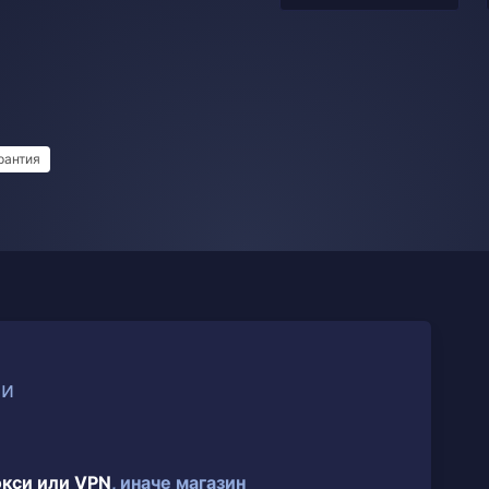
рантия
ии
окси или VPN
, иначе магазин