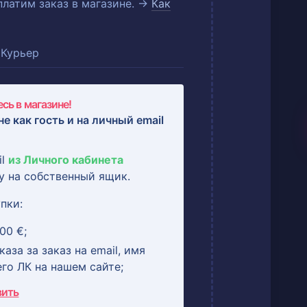
оплатим заказ в магазине. →
Как
Курьер
сь в магазине!
не как гость и на
личный email
il
из Личного кабинета
у на собственный ящик.
пки:
00 €;
аза за заказ на email, имя
его ЛК на нашем сайте;
вить