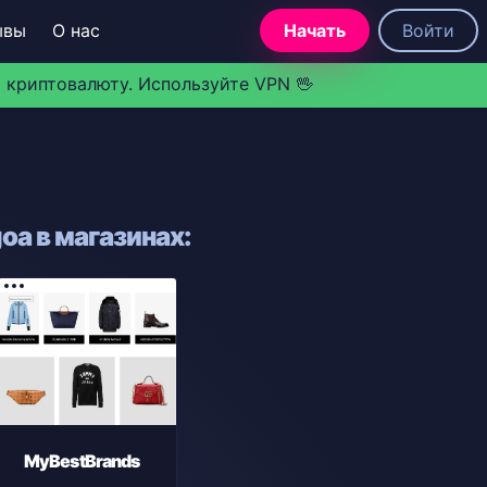
ывы
О нас
Начать
Войти
 криптовалюту. Используйте VPN 🖖
a в магазинах:
MyBestBrands