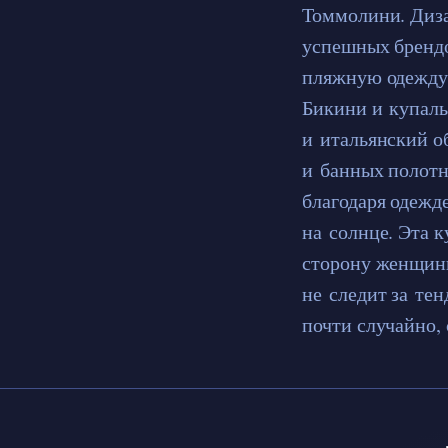
Томмолини. Диза
успешных брендо
пляжную одежду.
Бикини и купаль
и итальянский о
и банных полотн
благодаря одежд
на солнце. Эта 
сторону женщин
не следит за тен
почти случайно,