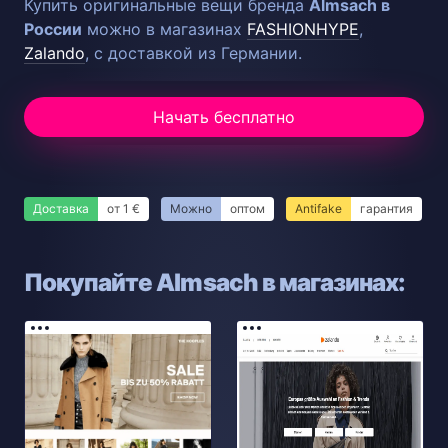
Купить оригинальные вещи бренда
Almsach в
России
можно в магазинах
FASHIONHYPE
,
Zalando
, с доставкой из Германии.
Начать бесплатно
Доставка
от 1 €
Можно
оптом
Antifake
гарантия
Покупайте Almsach в магазинах: