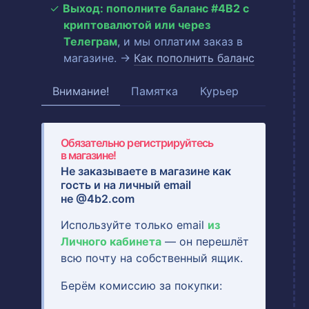
Выход: пополните баланс #4B2 с
криптовалютой или через
Телеграм
, и мы оплатим заказ в
магазине. →
Как пополнить баланс
Внимание!
Памятка
Курьер
Обязательно регистрируйтесь
в магазине!
Не заказываете в магазине как
гость и на
личный email
не @4b2.com
Используйте только email
из
Личного кабинета
— он перешлёт
всю почту на собственный ящик.
Берём комиссию за покупки: