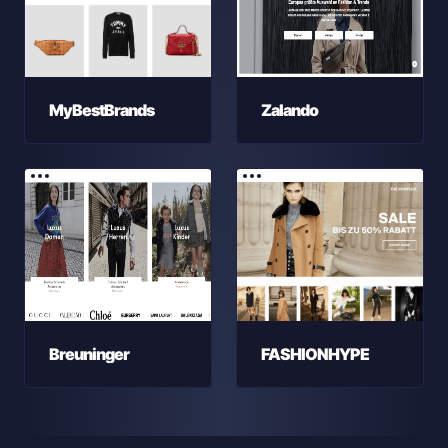
MyBestBrands
Zalando
Breuninger
FASHIONHYPE