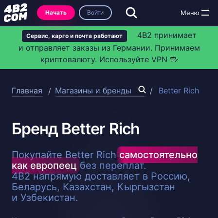
Начать
Войти
4B2 принимает
Сервис, карго и почта работают
и отправляет заказы из Германии. Принимаем
криптовалюту. Используйте VPN 🖖
Главная
Магазины и бренды
Better Rich
Бренд Better Rich
Покупайте Better Rich
самостоятельно
как европеец
без переплат.
4B2 напрямую доставляет в Россию,
Беларусь, Казахстан, Кыргызстан
и Узбекистан.