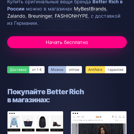
Купить оригинальные вещи бренда
Better Rich в
России
можно в магазинах
MyBestBrands
,
Zalando
,
Breuninger
,
FASHIONHYPE
, с доставкой
из Германии.
Начать бесплатно
Доставка
от 1 €
Можно
оптом
Antifake
гарантия
Покупайте Better Rich
в магазинах: