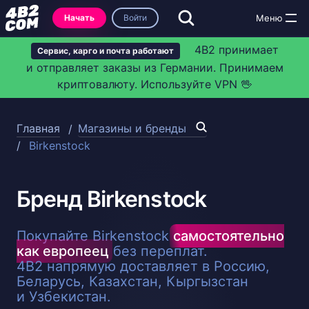
Начать
Войти
4B2 принимает
Сервис, карго и почта работают
и отправляет заказы из Германии. Принимаем
криптовалюту. Используйте VPN 🖖
Главная
Магазины и бренды
Birkenstock
Бренд Birkenstock
Покупайте Birkenstock
самостоятельно
как европеец
без переплат.
4B2 напрямую доставляет в Россию,
Беларусь, Казахстан, Кыргызстан
и Узбекистан.