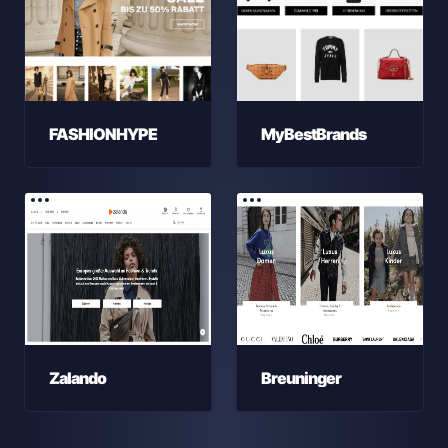
FASHIONHYPE
MyBestBrands
Zalando
Breuninger