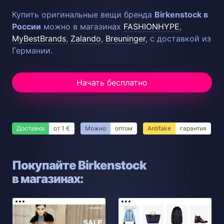
Купить оригинальные вещи бренда
Birkenstock в
России
можно в магазинах
FASHIONHYPE
,
MyBestBrands
,
Zalando
,
Breuninger
, с доставкой из
Германии.
Начать бесплатно
Доставка
от 1 €
Можно
оптом
Antifake
гарантия
Покупайте Birkenstock
в магазинах: