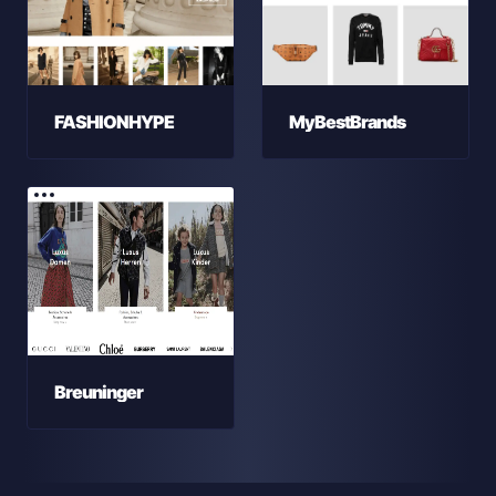
FASHIONHYPE
MyBestBrands
Breuninger