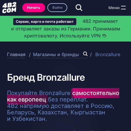
Начать
Войти
4B2 принимает
Сервис, карго и почта работают
и отправляет заказы из Германии. Принимаем
криптовалюту. Используйте VPN 🖖
Главная
Магазины и бренды
Bronzallure
Бренд Bronzallure
Покупайте Bronzallure
самостоятельно
как европеец
без переплат.
4B2 напрямую доставляет в Россию,
Беларусь, Казахстан, Кыргызстан
и Узбекистан.