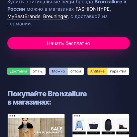
Купить оригинальные вещи бренда
Bronzallure в
России
можно в магазинах
FASHIONHYPE
,
MyBestBrands
,
Breuninger
, с доставкой из
Германии.
Начать бесплатно
Доставка
от 1 €
Можно
оптом
Antifake
гарантия
Покупайте Bronzallure
в магазинах: