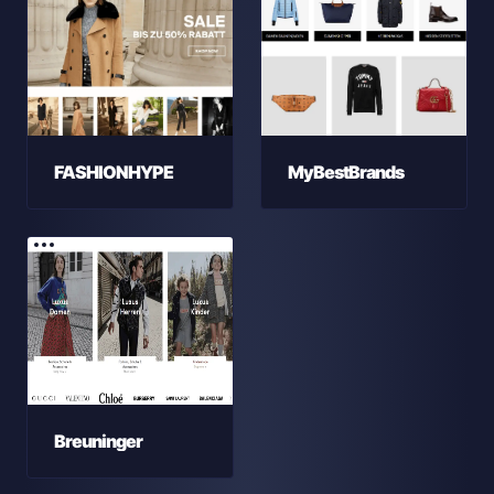
FASHIONHYPE
MyBestBrands
Breuninger