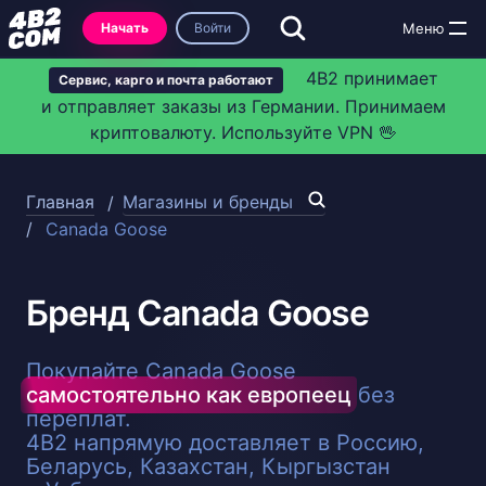
Начать
Войти
4B2 принимает
Сервис, карго и почта работают
и отправляет заказы из Германии. Принимаем
криптовалюту. Используйте VPN 🖖
Главная
Магазины и бренды
Canada Goose
Бренд Canada Goose
Покупайте Canada Goose
самостоятельно как европеец
без
переплат.
4B2 напрямую доставляет в Россию,
Беларусь, Казахстан, Кыргызстан