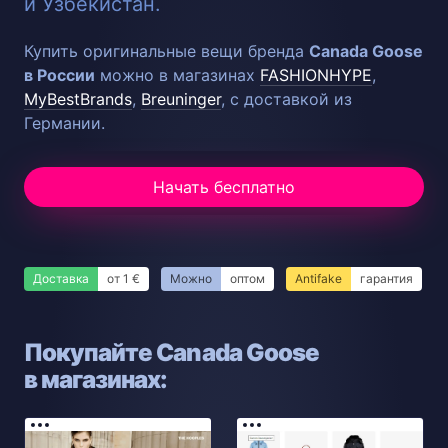
и Узбекистан.
Купить оригинальные вещи бренда
Canada Goose
в России
можно в магазинах
FASHIONHYPE
,
MyBestBrands
,
Breuninger
, с доставкой из
Германии.
Начать бесплатно
Доставка
от 1 €
Можно
оптом
Antifake
гарантия
Покупайте Canada Goose
в магазинах: