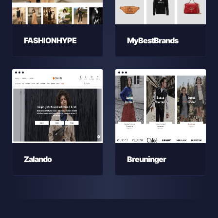
FASHIONHYPE
MyBestBrands
Zalando
Breuninger