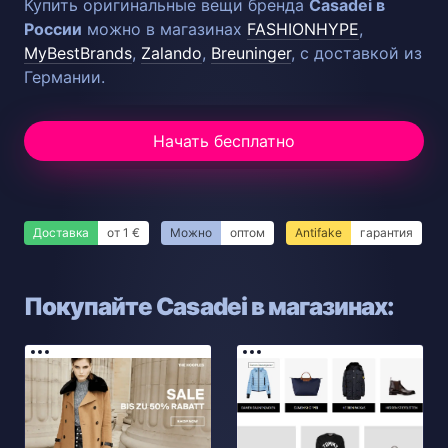
Купить оригинальные вещи бренда
Casadei в
России
можно в магазинах
FASHIONHYPE
,
MyBestBrands
,
Zalando
,
Breuninger
, с доставкой из
Германии.
Начать бесплатно
Доставка
от 1 €
Можно
оптом
Antifake
гарантия
Покупайте Casadei в магазинах: