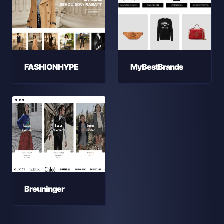
FASHIONHYPE
MyBestBrands
Breuninger