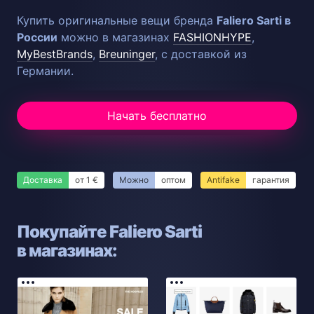
Купить оригинальные вещи бренда
Faliero Sarti в
России
можно в магазинах
FASHIONHYPE
,
MyBestBrands
,
Breuninger
, с доставкой из
Германии.
Начать бесплатно
Доставка
от 1 €
Можно
оптом
Antifake
гарантия
Покупайте Faliero Sarti
в магазинах: