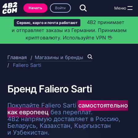
Начать
Войти
4B2 принимает
Сервис, карго и почта работают
и отправляет заказы из Германии. Принимаем
криптовалюту. Используйте VPN 🖖
Главная
Магазины и бренды
Faliero Sarti
Бренд Faliero Sarti
Покупайте Faliero Sarti
самостоятельно
как европеец
без переплат.
4B2 напрямую доставляет в Россию,
Беларусь, Казахстан, Кыргызстан
и Узбекистан.