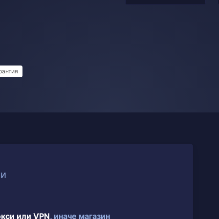
рантия
ии
окси или VPN
, иначе магазин