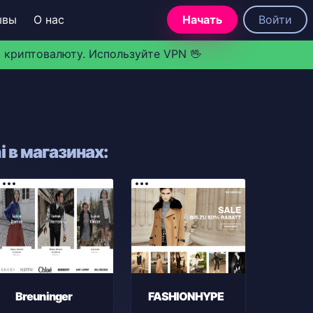
ывы
О нас
Начать
Войти
 криптовалюту. Используйте VPN 🖖
 в магазинах:
Breuninger
FASHIONHYPE