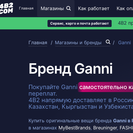
Магазины
Как работает
Как оп
Главная
4B2 п
Сервис, карго и почта работают
Главная
Магазины и бренды
Ganni
Бренд Ganni
Покупайте Ganni
самостоятельно к
переплат.
4B2 напрямую доставляет в Россию
Казахстан, Кыргызстан и Узбекист
Купить оригинальные вещи бренда
Ganni в
в магазинах
MyBestBrands
,
Breuninger
,
FASH