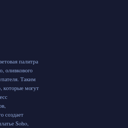
ветовая палитра
о, оливкового
упателя. Таким
, которые могут
есс
ов,
то создает
латье Soho,