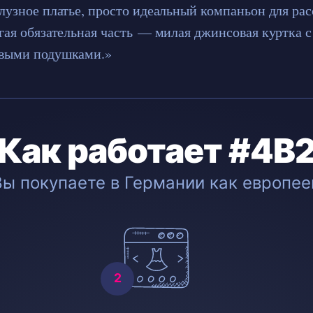
блузное платье, просто идеальный компаньон для ра
угая обязательная часть — милая джинсовая куртка 
евыми подушками.»
Как работает #4B
Вы покупаете в Германии как европее