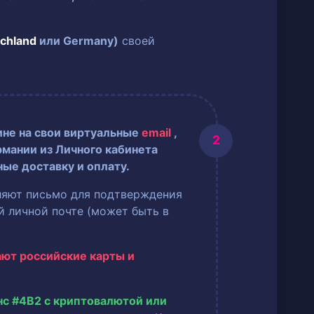
chland
или Germany)
своей
ине на свои виртуальные
email
,
рмании из Личного кабинета
ные доставку и оплату.
ляют письмо для подтверждения
ей личной почте (может быть в
ают российские карты и
нс #4B2 с криптовалютой или