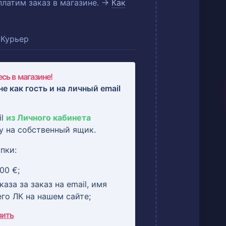
оплатим заказ в магазине. →
Как
Курьер
сь в магазине!
не как гость и на
личный email
il
из Личного кабинета
у на собственный ящик.
пки:
00 €;
аза за заказ на email, имя
его ЛК на нашем сайте;
вить