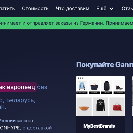
латить
Стоимость
Что доставим
Ещё
Отз
ринимает и отправляет заказы из Германии. Принимаем
Покупайте Ganni
ак европеец
без
, Беларусь,
ан.
 России
можно
MyBestBrands
IONHYPE
, с доставкой