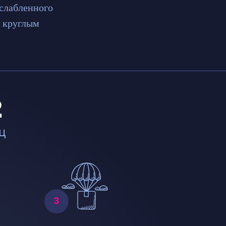
сслабленного
с круглым
2
ц