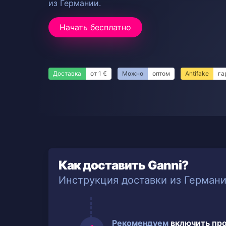
из Германии.
Начать бесплатно
Доставка
от 1 €
Можно
оптом
Antifake
га
Как доставить Ganni?
Инструкция доставки из Герман
Рекомендуем
включить пр