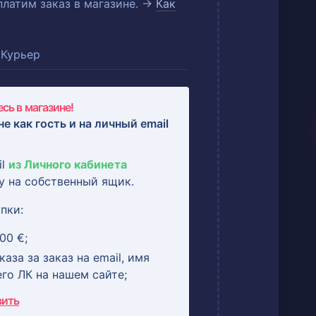
оплатим заказ в магазине. →
Как
Курьер
сь в магазине!
не как гость и на
личный email
il
из Личного кабинета
у на собственный ящик.
пки:
00 €;
аза за заказ на email, имя
его ЛК на нашем сайте;
вить