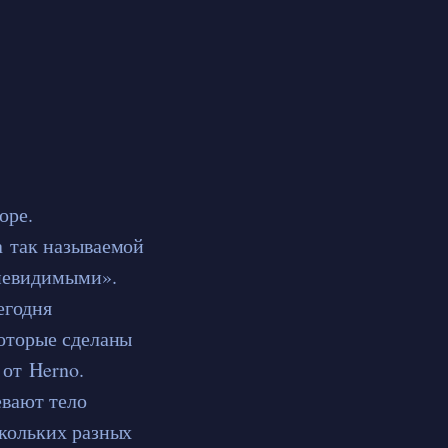
оре.
а так называемой
«невидимыми».
егодня
которые сделаны
от Herno.
евают тело
скольких разных