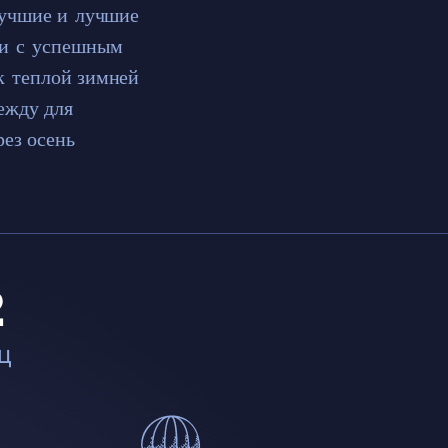
 лучшие и лучшие
 и с успешным
к теплой зимней
ежду для
рез осень
2
ц