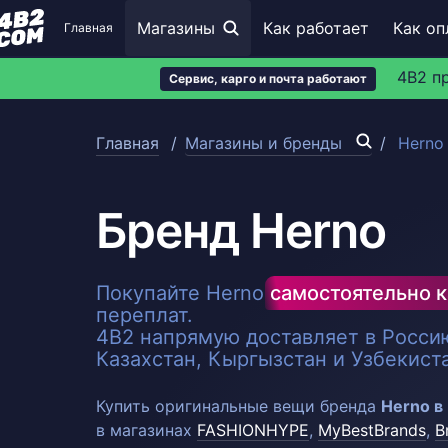
Магазины
Как работает
Как оп
Главная
4B2 п
Сервис, карго и почта работают
Главная
Магазины и бренды
Herno
Бренд Herno
Покупайте Herno
самостоятельно к
переплат.
4B2 напрямую доставляет в Россию
Казахстан, Кыргызстан и Узбекист
Купить оригинальные вещи бренда
Herno в
в магазинах
FASHIONHYPE
,
MyBestBrands
,
B