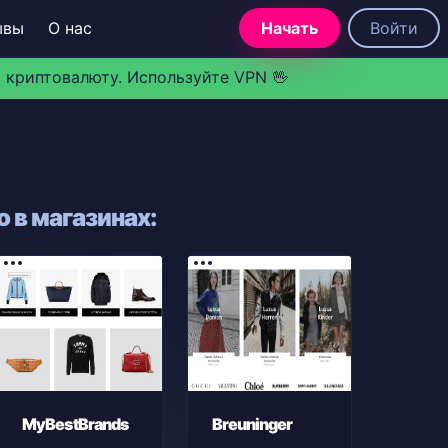
ывы
О нас
Начать
Войти
 криптовалюту. Используйте VPN 🖖
 в магазинах:
MyBestBrands
Breuninger