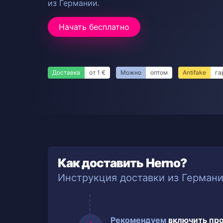
из Германии.
Начать бесплатно
Доставка
от 1 €
Можно
оптом
Antifake
га
Как доставить Herno?
Инструкция доставки из Герман
Рекомендуем
включить пр