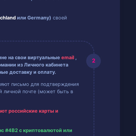
chland
или Germany)
своей
ине на свои виртуальные
email
,
рмании из Личного кабинета
ные доставку и оплату.
ляют письмо для подтверждения
ей личной почте (может быть в
ают российские карты и
нс #4B2 с криптовалютой или