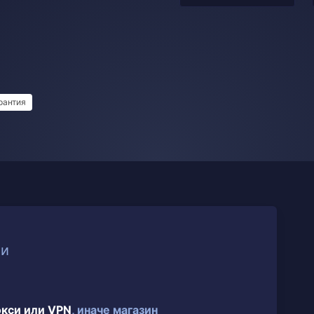
рантия
ии
окси или VPN
, иначе магазин