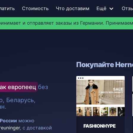
латить
Стоимость
Что доставим
Ещё
Отз
ринимает и отправляет заказы из Германии. Принимаем
Покупайте Herno
ак европеец
без
, Беларусь,
ан.
 России
можно
FASHIONHYPE
reuninger
, с доставкой