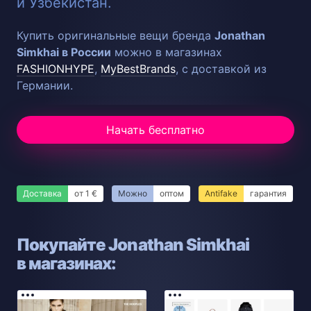
и Узбекистан.
Купить оригинальные вещи бренда
Jonathan
Simkhai в России
можно в магазинах
FASHIONHYPE
,
MyBestBrands
, с доставкой из
Германии.
Начать бесплатно
Доставка
от 1 €
Можно
оптом
Antifake
гарантия
Покупайте Jonathan Simkhai
в магазинах: