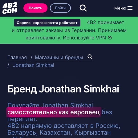
Начать
Войти
4B2 принимает
Сервис, карго и почта работают
и отправляет заказы из Германии. Принимаем
криптовалюту. Используйте VPN 🖖
Главная
Магазины и бренды
Jonathan Simkhai
Бренд Jonathan Simkhai
Покупайте Jonathan Simkhai
самостоятельно как европеец
без
переплат.
4B2 напрямую доставляет в Россию,
Беларусь, Казахстан, Кыргызстан