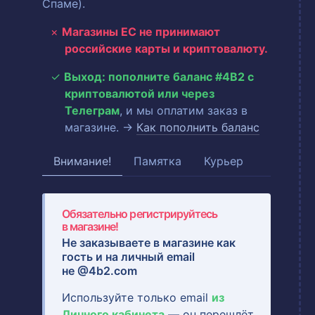
Спаме).
Магазины ЕС не принимают
российские карты и криптовалюту.
Выход: пополните баланс #4B2 с
криптовалютой или через
Телеграм
, и мы оплатим заказ в
магазине. →
Как пополнить баланс
Внимание!
Памятка
Курьер
Обязательно регистрируйтесь
в магазине!
Не заказываете в магазине как
гость и на
личный email
не @4b2.com
Используйте только email
из
Личного кабинета
— он перешлёт