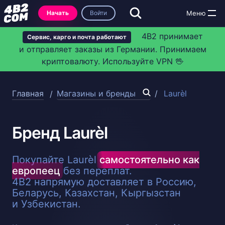
Начать
Войти
4B2 принимает
Сервис, карго и почта работают
и отправляет заказы из Германии. Принимаем
криптовалюту. Используйте VPN 🖖
Главная
Магазины и бренды
Laurèl
Бренд Laurèl
Покупайте Laurèl
самостоятельно как
европеец
без переплат.
4B2 напрямую доставляет в Россию,
Беларусь, Казахстан, Кыргызстан
и Узбекистан.