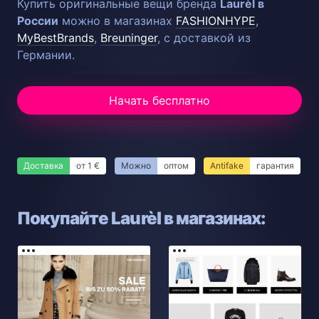
Купить оригинальные вещи бренда
Laurèl в
России
можно в магазинах
FASHIONHYPE
,
MyBestBrands
,
Breuninger
, с доставкой из
Германии.
Начать бесплатно
Доставка
от 1 €
Можно
оптом
Antifake
гарантия
Покупайте Laurèl в магазинах: