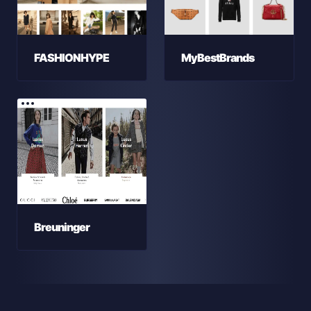
FASHIONHYPE
MyBestBrands
Breuninger