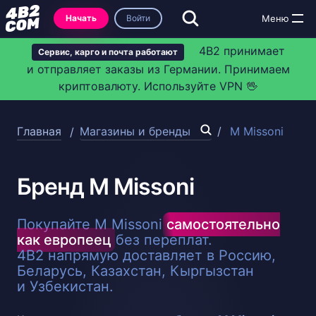
Начать
Войти
4B2 принимает
Сервис, карго и почта работают
и отправляет заказы из Германии. Принимаем
криптовалюту. Используйте VPN 🖖
Главная
Магазины и бренды
M Missoni
Бренд M Missoni
Покупайте M Missoni
самостоятельно
как европеец
без переплат.
4B2 напрямую доставляет в Россию,
Беларусь, Казахстан, Кыргызстан
и Узбекистан.