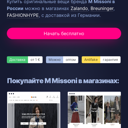
Купить оригинальные вещи бренда
M Missoni в
России
можно в магазинах
Zalando
,
Breuninger
,
FASHIONHYPE
, с доставкой из Германии.
Начать бесплатно
Доставка
от 1 €
Можно
оптом
Antifake
гарантия
Покупайте M Missoni в магазинах: