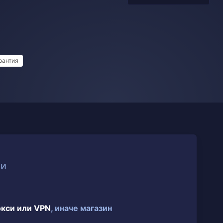
рантия
ии
окси или VPN
, иначе магазин