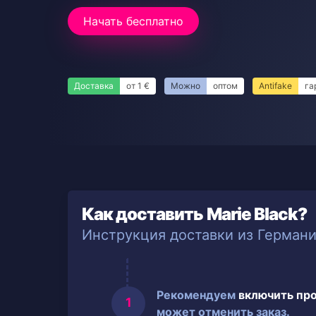
Начать бесплатно
Доставка
от 1 €
Можно
оптом
Antifake
га
Как доставить Marie Black?
Инструкция доставки из Герман
Рекомендуем
включить пр
может отменить заказ.