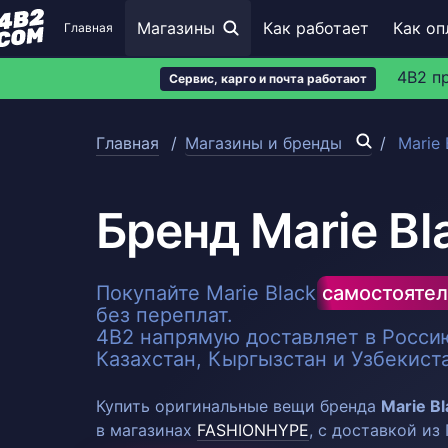
Магазины
Как работает
Как оп
Главная
4B2 п
Сервис, карго и почта работают
Главная
Магазины и бренды
Marie 
Бренд Marie Bl
Покупайте Marie Black
самостоятел
без переплат.
4B2 напрямую доставляет в Россию
Казахстан, Кыргызстан и Узбекист
Купить оригинальные вещи бренда
Marie Bl
в магазинах
FASHIONHYPE
, с доставкой из