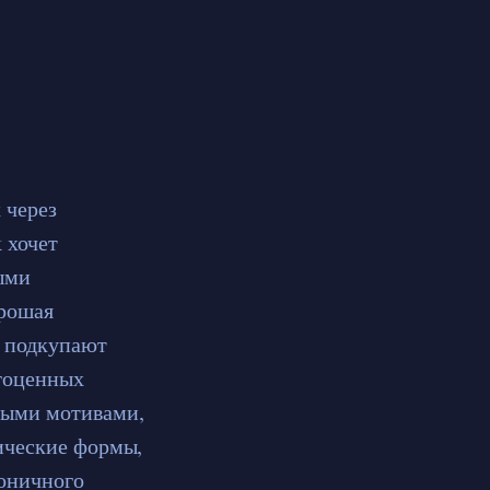
 через
 хочет
ыми
орошая
и подкупают
агоценных
ными мотивами,
ические формы,
моничного