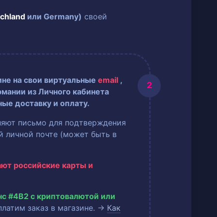
chland
или Germany)
своей
ине на свои виртуальные
email
,
рмании из Личного кабинета
ные доставку и оплату.
ляют письмо для подтверждения
ей личной почте (может быть в
ают российские карты и
нс #4B2 с криптовалютой или
оплатим заказ в магазине. →
Как