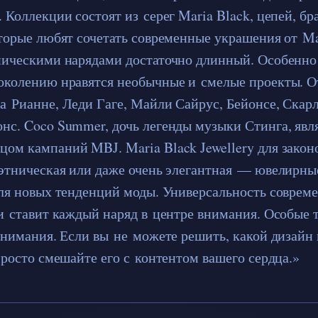
 Коллекции состоят из серег Maria Black, цепей, бр
оторые любят сочетать современные украшения от Ma
ническими нарядами достаточно длинный. Особенн
околению нравятся необычные и смелые проекты. О
а Рианне, Леди Гаге, Майли Сайрус, Бейонсе, Скар
нс. Coco Summer, дочь легенды музыки Стинга, явл
ом кампаний MBJ. Maria Black Jewellery для закон
 этническая или даже очень элегантная — ювелирны
для новых тенденций моды. Универсальность соврем
 и ставит каждый наряд в центре внимания. Особые
 внимания. Если вы не можете решить, какой дизайн
просто смешайте его с контентом вашего сердца.»