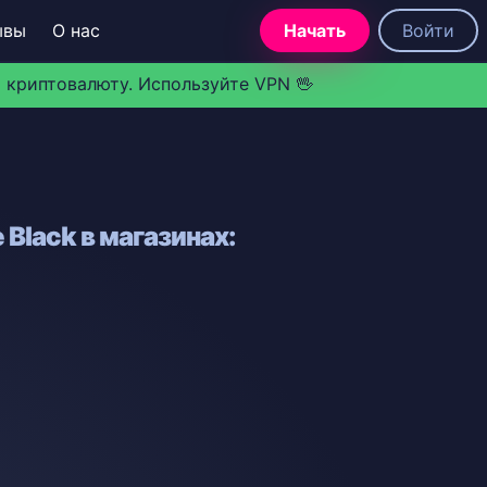
ывы
О нас
Начать
Войти
 криптовалюту. Используйте VPN 🖖
 Black в магазинах: