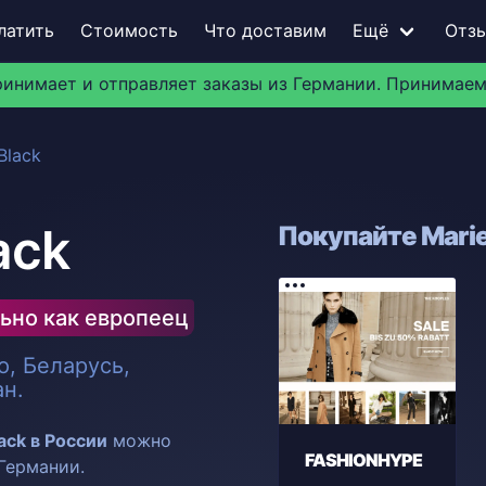
латить
Стоимость
Что доставим
Ещё
Отз
ринимает и отправляет заказы из Германии. Принимаем
Black
ack
Покупайте Marie
ьно как европеец
, Беларусь,
ан.
ack в России
можно
FASHIONHYPE
 Германии.