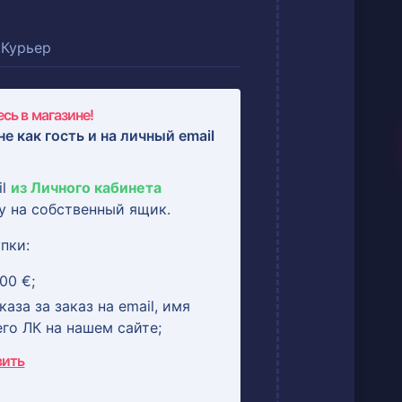
Курьер
сь в магазине!
не как гость и на
личный email
il
из Личного кабинета
у на собственный ящик.
пки:
00 €;
аза за заказ на email, имя
его ЛК на нашем сайте;
вить