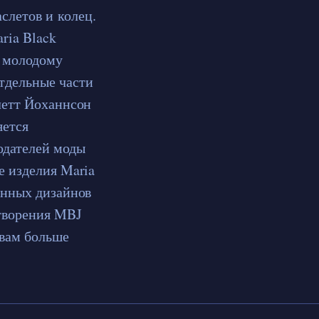
аслетов и колец.
ria Black
о молодому
тдельные части
летт Йоханнсон
яется
одателей моды
е изделия Maria
енных дизайнов
 творения MBJ
 вам больше