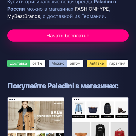
Купить оригинальные вещи бренда
Paladini в
России
можно в магазинах
FASHIONHYPE
,
MyBestBrands
, с доставкой из Германии.
Начать бесплатно
Доставка
от 1 €
Можно
оптом
Antifake
гарантия
Покупайте Paladini в магазинах: