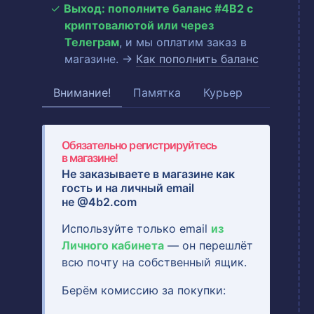
Выход: пополните баланс #4B2 с
криптовалютой или через
Телеграм
, и мы оплатим заказ в
магазине. →
Как пополнить баланс
Внимание!
Памятка
Курьер
Обязательно регистрируйтесь
в магазине!
Не заказываете в магазине как
гость и на
личный email
не @4b2.com
Используйте только email
из
Личного кабинета
— он перешлёт
всю почту на собственный ящик.
Берём комиссию за покупки: