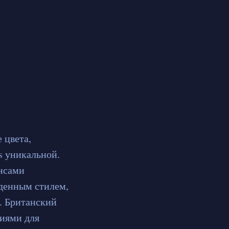
 цвета,
s уникальной.
инсами
денным стилем,
. Британский
лиями для