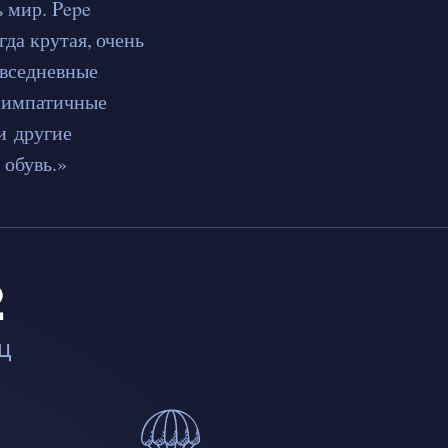
 мир. Pepe
гда крутая, очень
овседневные
 симпатичные
и другие
 обувь.»
2
ц