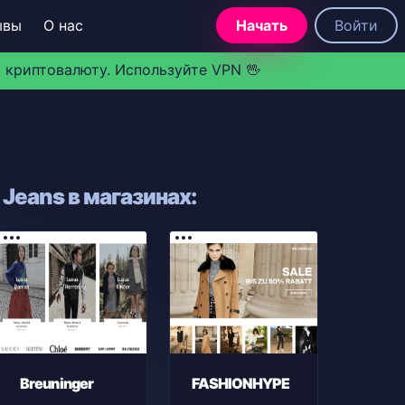
ывы
О нас
Начать
Войти
 криптовалюту. Используйте VPN 🖖
Jeans в магазинах:
Breuninger
FASHIONHYPE