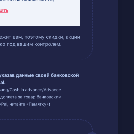
вить
ежит вам, поэтому скидки, акции
ько под вашим контролем.
 указав данные своей банковской
al.
isung/Cash in advance/Advance
едоплата за товар банковским
Pal, читайте «Памятку»)