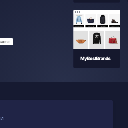
рантия
MyBestBrands
ии