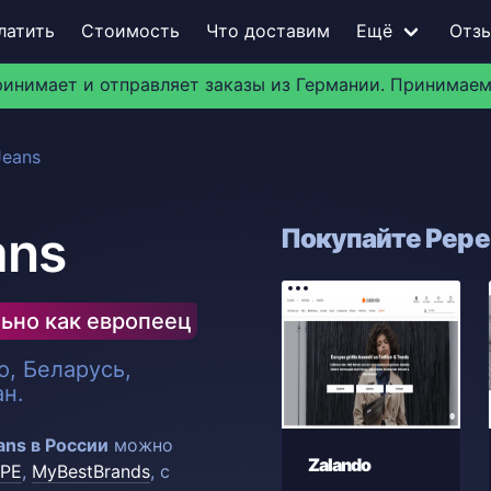
латить
Стоимость
Что доставим
Ещё
Отз
ринимает и отправляет заказы из Германии. Принимаем
Jeans
ans
Покупайте Pepe 
ьно как европеец
, Беларусь,
ан.
ans в России
можно
Zalando
PE
,
MyBestBrands
, с