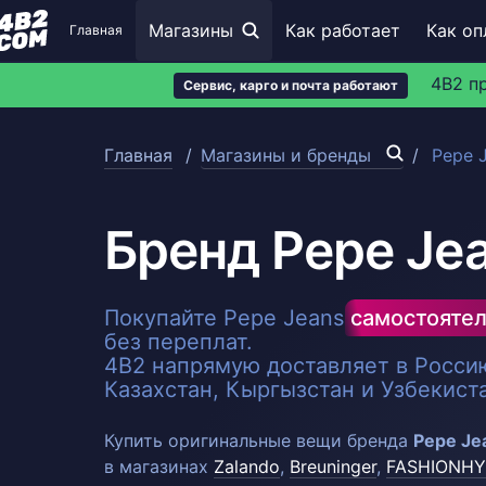
Магазины
Как работает
Как оп
Главная
4B2 п
Сервис, карго и почта работают
Главная
Магазины и бренды
Pepe 
Бренд Pepe Je
Покупайте Pepe Jeans
самостоятел
без переплат.
4B2 напрямую доставляет в Россию
Казахстан, Кыргызстан и Узбекист
Купить оригинальные вещи бренда
Pepe Je
в магазинах
Zalando
,
Breuninger
,
FASHIONHY