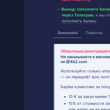
Выход: пополните бала
через Телеграм
, и мы 
пополнить баланс
Внимание!
Памятка
Обязательно регистрируйте
Не заказываете в магази
не @4b2.com
Используйте только ema
— он перешлёт всю почт
Берём комиссию за поку
10 € за заказ менее 1
15% от стоимости зак
или адрес не из ваш