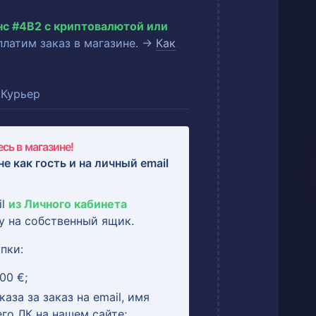
нс #4B2 с криптовалютой или
оплатим заказ в магазине. →
Как
Курьер
сь в магазине!
не как гость и на
личный email
il
из Личного кабинета
у на собственный ящик.
пки:
00 €;
аза за заказ на email, имя
его ЛК на нашем сайте;