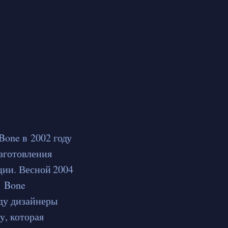
one в 2002 году
зготовления
ции. Весной 2004
& Bone
ду дизайнеры
у, которая