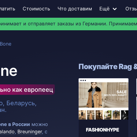
латить
Стоимость
Что доставим
Ещё
Отз
ринимает и отправляет заказы из Германии. Принимаем
 Bone
one
Покупайте Rag &
ьно как европеец
, Беларусь,
ан.
one в России
можно
FASHIONHYPE
alando
,
Breuninger
, с