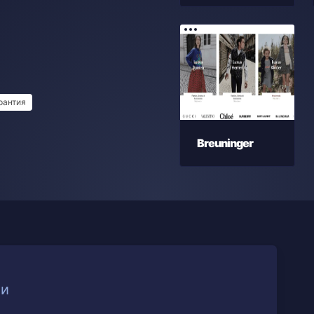
рантия
Breuninger
ии