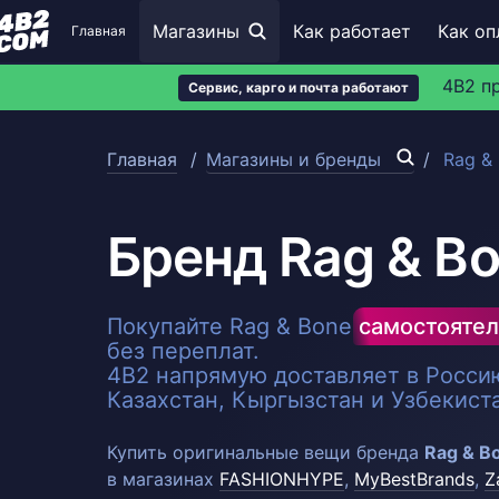
Магазины
Как работает
Как оп
Главная
4B2 п
Сервис, карго и почта работают
Главная
Магазины и бренды
Rag &
Бренд Rag & B
Покупайте Rag & Bone
самостоятел
без переплат.
4B2 напрямую доставляет в Россию
Казахстан, Кыргызстан и Узбекист
Купить оригинальные вещи бренда
Rag & B
в магазинах
FASHIONHYPE
,
MyBestBrands
,
Z