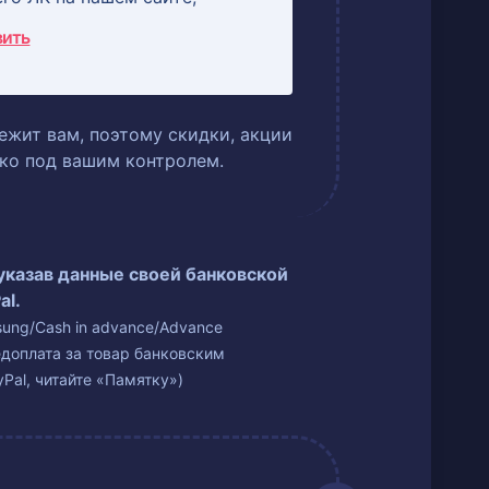
вить
ежит вам, поэтому скидки, акции
ько под вашим контролем.
 указав данные своей банковской
al.
isung/Cash in advance/Advance
едоплата за товар банковским
Pal, читайте «Памятку»)