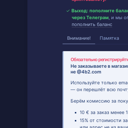
Выход: пополните бала
через Телеграм
, и мы 
пополнить баланс
Внимание!
Памятка
Обязательно регистрируйте
Не заказываете в магази
не @4b2.com
Используйте только ema
— он перешлёт всю почт
Берём комиссию за поку
10 € за заказ менее 1
15% от стоимости зак
или адрес не из ваш