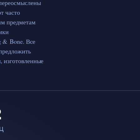
 переосмыслены
т часто
им предметам
умки
g & Bone. Все
 предложить
, изготовленные
2
ц