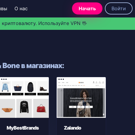
ывы
О нас
Начать
Войти
 криптовалюту. Используйте VPN 🖖
 Bone в магазинах:
MyBestBrands
Zalando