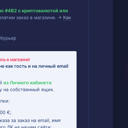
нс #4B2 с криптовалютой или
оплатим заказ в магазине. →
Как
Курьер
сь в магазине!
не как гость и на
личный email
il
из Личного кабинета
у на собственный ящик.
пки:
00 €;
аза за заказ на email, имя
его ЛК на нашем сайте;