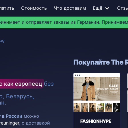
латить
Стоимость
Что доставим
Ещё
Отз
ринимает и отправляет заказы из Германии. Принимаем
ow
Покупайте The R
о как европеец
без
, Беларусь,
ан.
 в России
можно
FASHIONHYPE
reuninger
, с доставкой