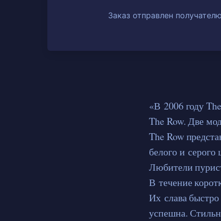
Заказ отправлен получателю
«В 2006 году Th
The Row. Две мо
The Row предста
белого и серого
Любители пурист
В течение корот
Их слава быстро 
успешна. Стильн