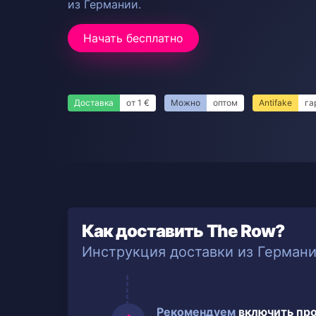
из Германии.
Начать бесплатно
Доставка
от 1 €
Можно
оптом
Antifake
га
Как доставить The Row?
Инструкция доставки из Герман
Рекомендуем
включить пр