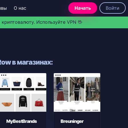
ывы
О нас
Начать
Войти
 криптовалюту. Используйте VPN 🖖
ow в магазинах:
MyBestBrands
Breuninger