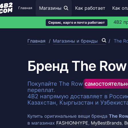
Магазины
Как работает
Как оп
Главная
4B2 п
Сервис, карго и почта работают
Главная
Магазины и бренды
The R
Бренд The Row
Покупайте The Row
самостоятельн
переплат.
4B2 напрямую доставляет в Россию
Казахстан, Кыргызстан и Узбекист
Купить оригинальные вещи бренда
The Row
в магазинах
FASHIONHYPE
,
MyBestBrands
,
B