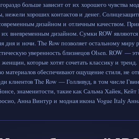
 гораздо больше зависит от их хорошего чувства мо
, нежели хороших контактов и денег. Солнцезащи
 современным дизайном и отличным качеством. Пр
я их вневременным дизайном. Сумки ROW являютс
я дня и ночи. The Row позволяет остальному миру р
стическую уверенность близнецов Olsen. ROW — эт
 женщин, которые хотят сочетать классику и тренд.
во материалов обеспечивают ощущение стиля, не отв
еди клиентов The Row — Голливуд, в том числе Гвин
йонсе, знаменитости, такие как Сальма Хайек, Кейт
осио, Анна Винтур и модная икона Vogue Italy Анн