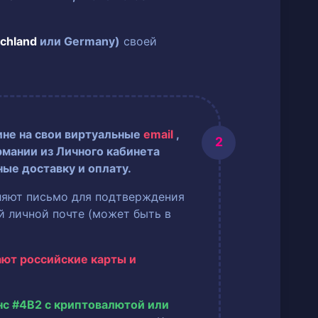
chland
или Germany)
своей
ине на свои виртуальные
email
,
рмании из Личного кабинета
ные доставку и оплату.
ляют письмо для подтверждения
ей личной почте (может быть в
ают российские карты и
нс #4B2 с криптовалютой или