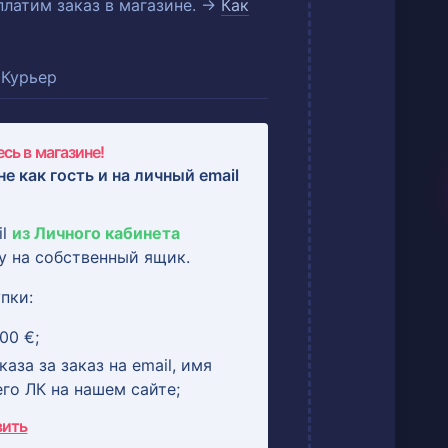
оплатим заказ в магазине. →
Как
Курьер
сь в магазине!
не как гость и на
личный email
il
из Личного кабинета
у на собственный ящик.
пки:
00 €;
аза за заказ на email, имя
его ЛК на нашем сайте;
вить