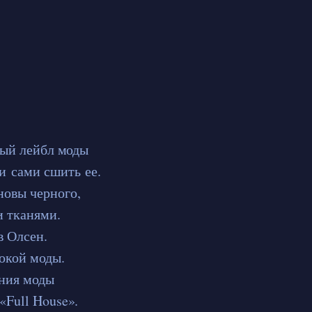
ный лейбл моды
и сами сшить ее.
новы черного,
и тканями.
в Олсен.
окой моды.
иния моды
«Full House».