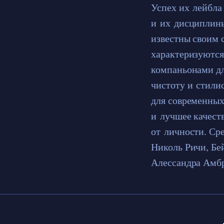
Успех их лейбла
и их дисциплины
известны своим
характеризуютс
компаньонами дл
чистоту и стили
для современных
и лучшее качест
от личности. Ср
Николь Ричи, Бе
Алессандра Амбр