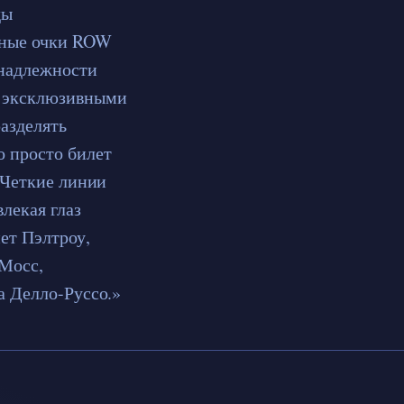
ды
тные очки ROW
инадлежности
я эксклюзивными
азделять
о просто билет
 Четкие линии
лекая глаз
ет Пэлтроу,
 Мосс,
а Делло-Руссо.»