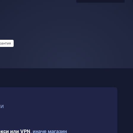
рантия
ии
окси или VPN
, иначе магазин