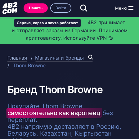
Начать
Войти
4B2 принимает
Сервис, карго и почта работают
и отправляет заказы из Германии. Принимаем
криптовалюту. Используйте VPN 🖖
Главная
Магазины и бренды
Thom Browne
Бренд Thom Browne
Покупайте Thom Browne
самостоятельно как европеец
без
переплат.
4B2 напрямую доставляет в Россию,
Беларусь, Казахстан, Кыргызстан