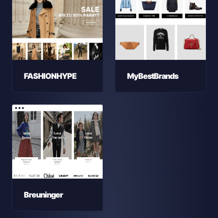
FASHIONHYPE
MyBestBrands
Breuninger