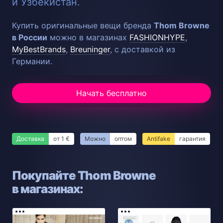
и Узбекистан.
Купить оригинальные вещи бренда
Thom Browne
в России
можно в магазинах
FASHIONHYPE
,
MyBestBrands
,
Breuninger
, с доставкой из
Германии.
Начать бесплатно
Доставка
от 1 €
Можно
оптом
Antifake
гарантия
Покупайте Thom Browne
в магазинах: