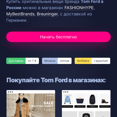
Купить оригинальные вещи бренда
Tom Ford в
России
можно в магазинах
FASHIONHYPE
,
MyBestBrands
,
Breuninger
, с доставкой из
Германии.
Начать бесплатно
Доставка
от 1 €
Можно
оптом
Antifake
гарантия
Покупайте Tom Ford в магазинах: