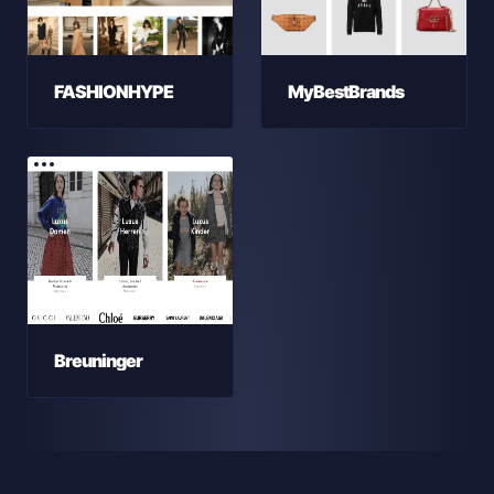
FASHIONHYPE
MyBestBrands
Breuninger