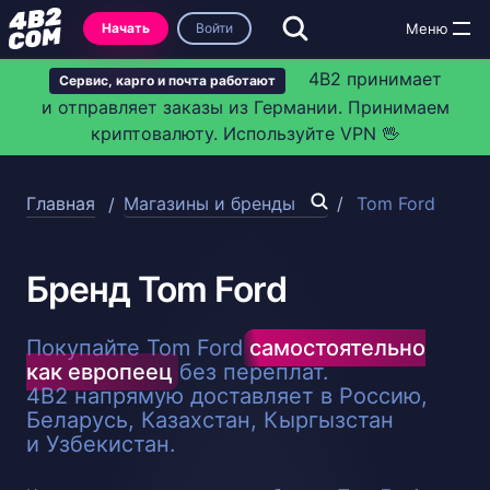
Начать
Войти
4B2 принимает
Сервис, карго и почта работают
и отправляет заказы из Германии. Принимаем
криптовалюту. Используйте VPN 🖖
Главная
Магазины и бренды
Tom Ford
Бренд Tom Ford
Покупайте Tom Ford
самостоятельно
как европеец
без переплат.
4B2 напрямую доставляет в Россию,
Беларусь, Казахстан, Кыргызстан
и Узбекистан.