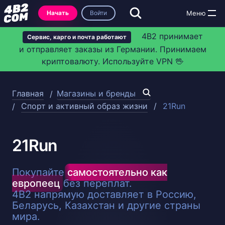
Начать
Войти
4B2 принимает
Сервис, карго и почта работают
и отправляет заказы из Германии. Принимаем
криптовалюту. Используйте VPN 🖖
Главная
Магазины и бренды
Спорт и активный образ жизни
21Run
21Run
Покупайте
самостоятельно как
европеец
без переплат.
4B2 напрямую доставляет в Россию,
Беларусь, Казахстан и другие страны
мира.