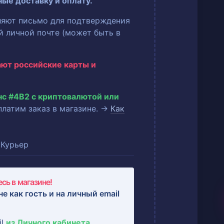
ные доставку и оплату.
ляют письмо для подтверждения
ей личной почте (может быть в
ают российские карты и
нс #4B2 с криптовалютой или
оплатим заказ в магазине. →
Как
Курьер
сь в магазине!
не как гость и на
личный email
il
из Личного кабинета