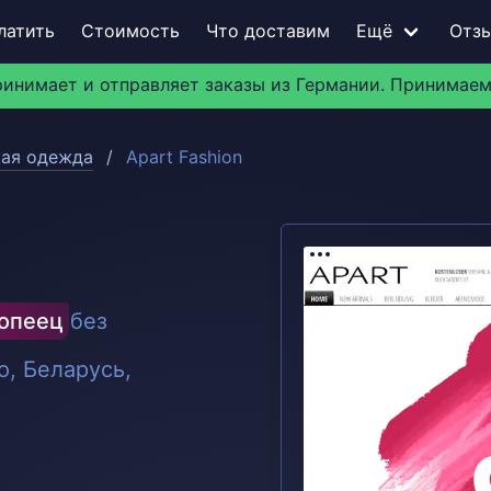
латить
Стоимость
Что доставим
Ещё
Отз
ринимает и отправляет заказы из Германии. Принимаем
ая одежда
Apart Fashion
ропеец
без
, Беларусь,