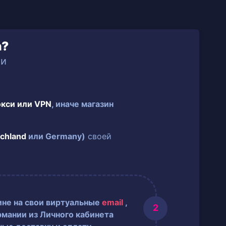
n?
ии
окси или VPN
, иначе магазин
chland
или Germany)
своей
ине на свои виртуальные
email
,
рмании из Личного кабинета