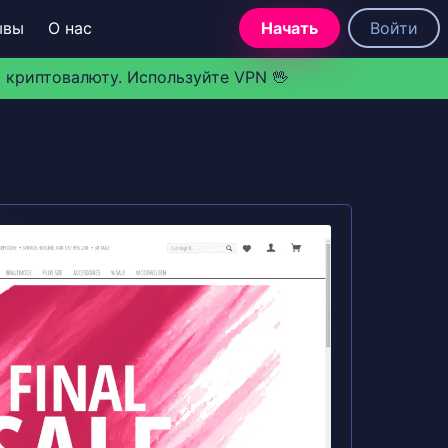
ывы
О нас
Начать
Войти
 криптовалюту. Используйте VPN 🖖