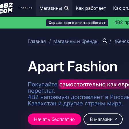
Магазины
Как работает
Как оп
Главная
4B2 п
Сервис, карго и почта работают
Главная
Магазины и бренды
Женск
Apart Fashion
Покупайте
самостоятельно как ев
переплат.
4B2 напрямую доставляет в Россию
Казахстан и другие страны мира.
Начать бесплатно
В магазин
↗