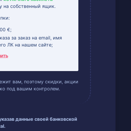
у на собственный ящик.
пки:
00 €;
аза за заказ на email, имя
его ЛК на нашем сайте;
вить
ежит вам, поэтому скидки, акции
ько под вашим контролем.
 указав данные своей банковской
al.