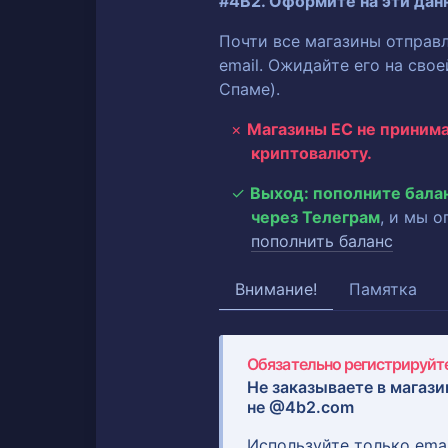
#4B2. Оформите на эти дан
Почти все магазины отправ
email. Ожидайте его на сво
Спаме).
Магазины ЕС не приним
криптовалюту.
Выход: пополните бала
через Телеграм
, и мы 
пополнить баланс
Внимание!
Памятка
Обязательно регистрируйте
Не заказываете в магази
не @4b2.com
Используйте только ema