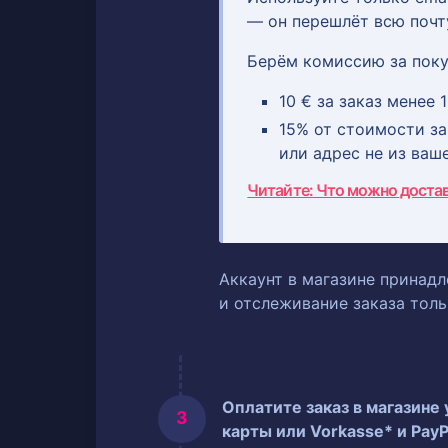
— он перешлёт всю почт
Берём комиссию за поку
10 € за заказ менее 1
15% от стоимости зак
или адрес не из ваш
Читайте: Что можно доста
Аккаунт в магазине принадл
и отслеживание заказа тол
Оплатите заказ в магазине
карты или Vorkasse* и PayP