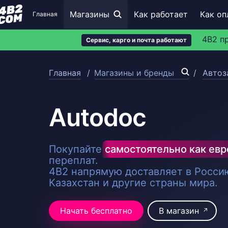
Магазины
Как работает
Как оп
Главная
4B2 п
Сервис, карго и почта работают
Главная
Магазины и бренды
Автоз
Autodoc
Покупайте
самостоятельно как ев
переплат.
4B2 напрямую доставляет в Россию
Казахстан и другие страны мира.
Начать бесплатно
В магазин
↗