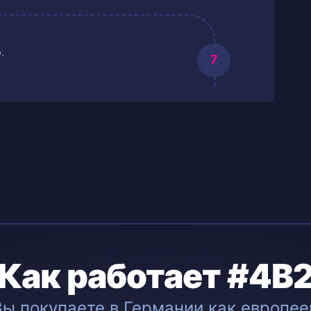
.
Как работает #4B
Вы покупаете в Германии как европее