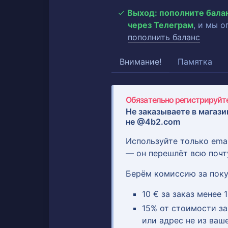
Выход: пополните бала
через Телеграм
, и мы 
пополнить баланс
Внимание!
Памятка
Обязательно регистрируйте
Не заказываете в магази
не @4b2.com
Используйте только ema
— он перешлёт всю почт
Берём комиссию за поку
10 € за заказ менее 1
15% от стоимости зак
или адрес не из ваш