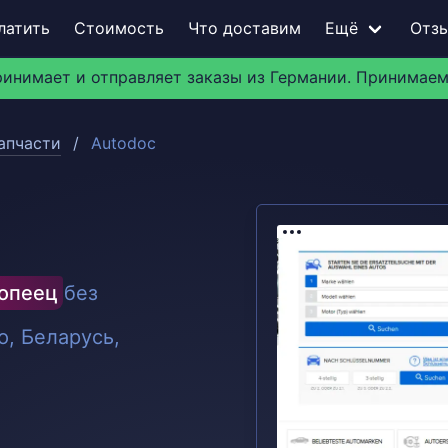
латить
Стоимость
Что доставим
Ещё
Отз
ринимает и отправляет заказы из Германии. Принимаем
апчасти
Autodoc
ропеец
без
, Беларусь,