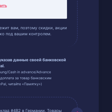
вить
ежит вам, поэтому скидки, акции
ько под вашим контролем.
 указав данные своей банковской
al.
isung/Cash in advance/Advance
едоплата за товар банковским
Pal, читайте «Памятку»)
склад #4B2 в Германии. Товары