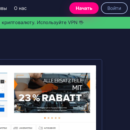
ывы
О нас
Начать
Войти
 криптовалюту. Используйте VPN 🖖