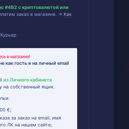
нс #4B2 с криптовалютой или
оплатим заказ в магазине. →
Как
Курьер
сь в магазине!
не как гость и на
личный email
il
из Личного кабинета
у на собственный ящик.
пки:
00 €;
аза за заказ на email, имя
его ЛК на нашем сайте;