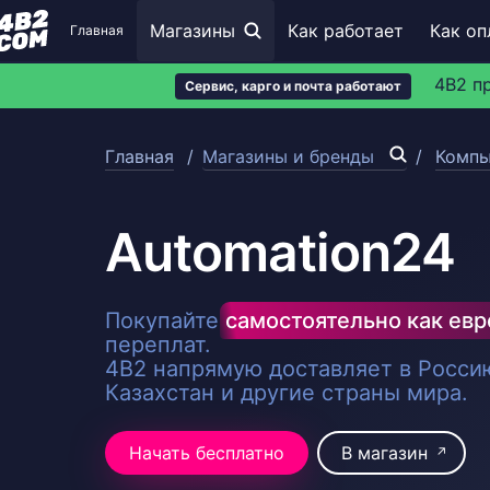
Магазины
Как работает
Как оп
Главная
4B2 п
Сервис, карго и почта работают
Главная
Магазины и бренды
Компь
Automation24
Покупайте
самостоятельно как ев
переплат.
4B2 напрямую доставляет в Россию
Казахстан и другие страны мира.
Начать бесплатно
В магазин
↗