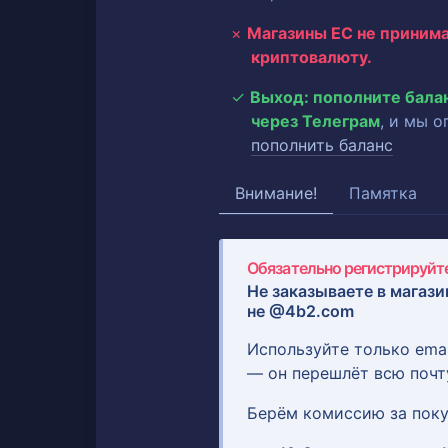
Магазины ЕС не приним
криптовалюту.
Выход: пополните бала
через Телеграм
, и мы 
пополнить баланс
Внимание!
Памятка
Обязательно регистрируйте
Не заказываете в магази
не @4b2.com
Используйте только ema
— он перешлёт всю почт
Берём комиссию за поку