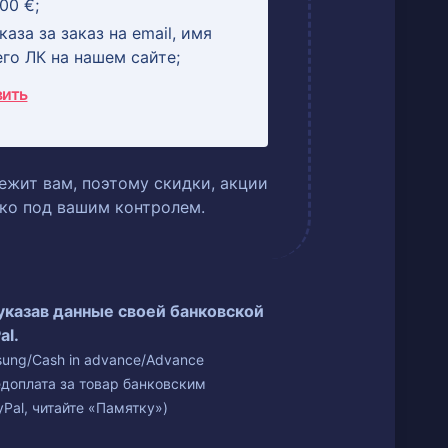
00 €;
аза за заказ на email, имя
его ЛК на нашем сайте;
вить
ежит вам, поэтому скидки, акции
ько под вашим контролем.
 указав данные своей банковской
al.
isung/Cash in advance/Advance
едоплата за товар банковским
Pal, читайте «Памятку»)