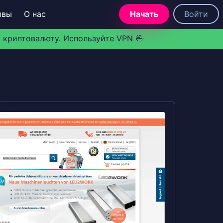
ывы
О нас
Начать
Войти
 криптовалюту. Используйте VPN 🖖