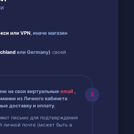
ии
окси или VPN
, иначе магазин
chland
или Germany)
своей
ине на свои виртуальные
email
,
рмании из Личного кабинета
ные доставку и оплату.
ляют письмо для подтверждения
ей личной почте (может быть в