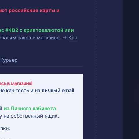
ают российские карты и
нс #4B2 с криптовалютой или
оплатим заказ в магазине. →
Как
Курьер
сь в магазине!
не как гость и на
личный email
il
из Личного кабинета
у на собственный ящик.
пки: