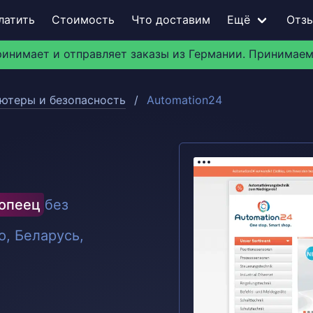
латить
Стоимость
Что доставим
Ещё
Отз
ринимает и отправляет заказы из Германии. Принимаем
ютеры и безопасность
Automation24
ропеец
без
, Беларусь,