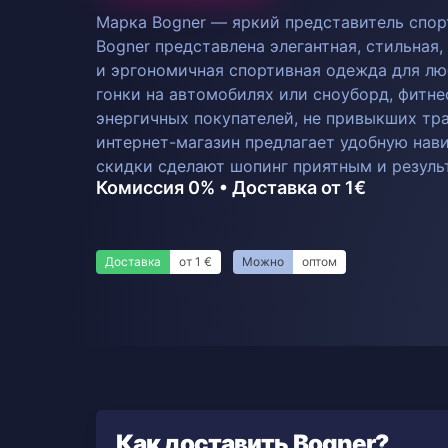
Марка Bogner — яркий представитель спор
Bogner представлена элегантная, стильная
и эргономичная спортивная одежда для люб
гонки на автомобилях или сноуборд, фитне
энергичных покупателей, не привыкших тра
интернет-магазин предлагает удобную нав
скидки сделают шопинг приятным и резуль
Комиссия 0% • Доставка от 1€
Доставка
от 1 €
Можно
оптом
Как доставить Bogner?