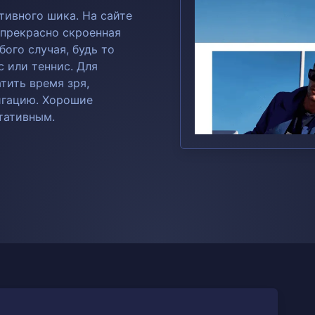
тивного шика. На сайте
, прекрасно скроенная
ого случая, будь то
с или теннис. Для
тить время зря,
игацию. Хорошие
тативным.