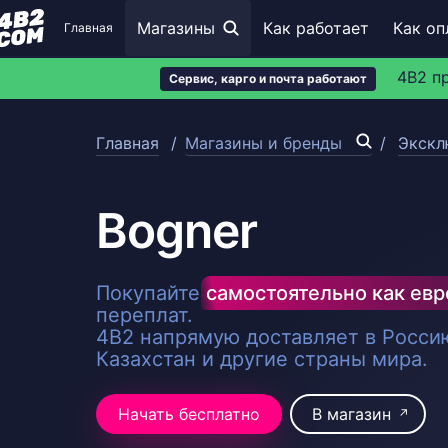
Магазины
Как работает
Как оп
Главная
4B2 п
Сервис, карго и почта работают
Главная
Магазины и бренды
Экскл
Bogner
Покупайте
самостоятельно как ев
переплат.
4B2 напрямую доставляет в Россию
Казахстан и другие страны мира.
Начать бесплатно
В магазин
↗