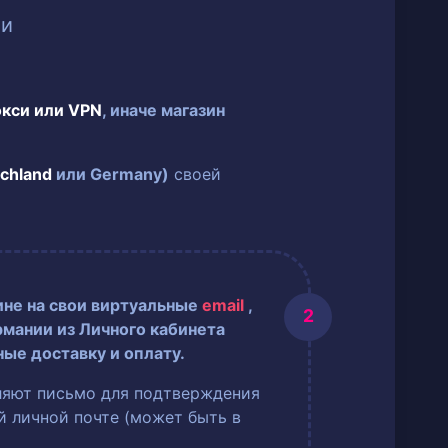
ии
окси или VPN
, иначе магазин
chland
или Germany)
своей
ине на свои виртуальные
email
,
рмании из Личного кабинета
ные доставку и оплату.
ляют письмо для подтверждения
ей личной почте (может быть в