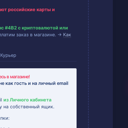
ают российские карты и
нс #4B2 с криптовалютой или
оплатим заказ в магазине. →
Как
Курьер
сь в магазине!
не как гость и на
личный email
il
из Личного кабинета
у на собственный ящик.
пки: