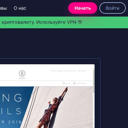
ывы
О нас
Начать
Войти
 криптовалюту. Используйте VPN 🖖