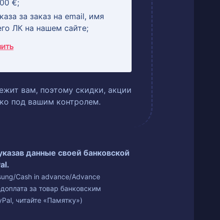
00 €;
аза за заказ на email, имя
его ЛК на нашем сайте;
вить
ежит вам, поэтому скидки, акции
ько под вашим контролем.
 указав данные своей банковской
al.
isung/Cash in advance/Advance
едоплата за товар банковским
Pal, читайте «Памятку»)