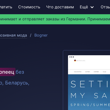
латить
Стоимость
Что доставим
Ещё
Отз
ринимает и отправляет заказы из Германии. Принимаем
юзивная мода
Bogner
ропеец
без
, Беларусь,