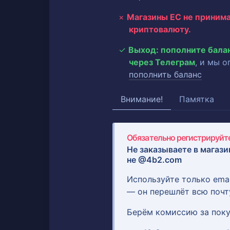
Магазины ЕС не приним
криптовалюту.
Выход: пополните бала
через Телеграм
, и мы 
пополнить баланс
Внимание!
Памятка
Обязательно регистрируйте
Не заказываете в магази
не @4b2.com
Используйте только ema
— он перешлёт всю почт
Берём комиссию за поку