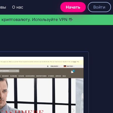
ывы
О нас
Начать
Войти
 криптовалюту. Используйте VPN 🖖