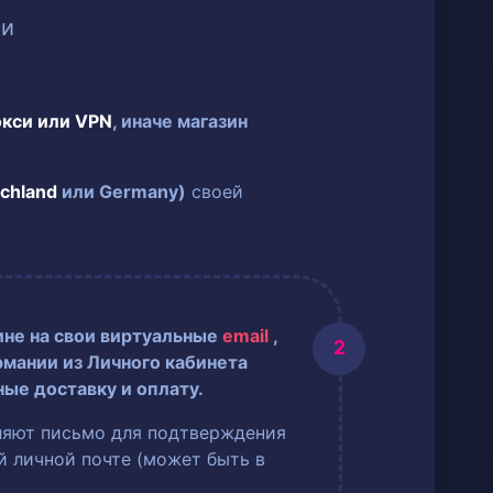
ии
окси или VPN
, иначе магазин
chland
или Germany)
своей
ине на свои виртуальные
email
,
рмании из Личного кабинета
ные доставку и оплату.
ляют письмо для подтверждения
ей личной почте (может быть в