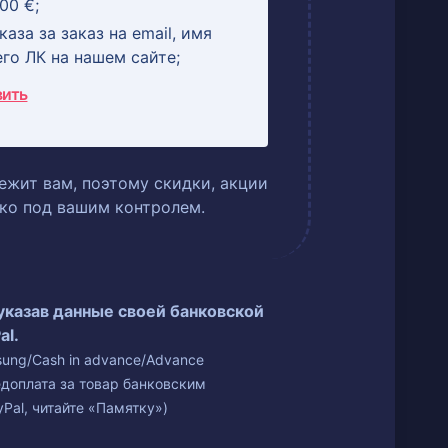
00 €;
аза за заказ на email, имя
его ЛК на нашем сайте;
вить
ежит вам, поэтому скидки, акции
ько под вашим контролем.
 указав данные своей банковской
al.
isung/Cash in advance/Advance
едоплата за товар банковским
Pal, читайте «Памятку»)