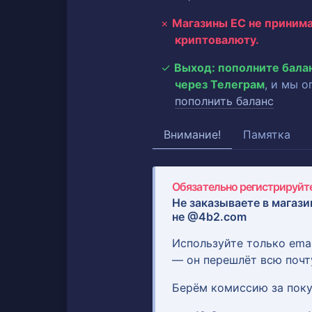
Магазины ЕС не приним
криптовалюту.
Выход: пополните бала
через Телеграм
, и мы 
пополнить баланс
Внимание!
Памятка
Обязательно регистрируйте
Не заказываете в магази
не @4b2.com
Используйте только ema
— он перешлёт всю почт
Берём комиссию за поку