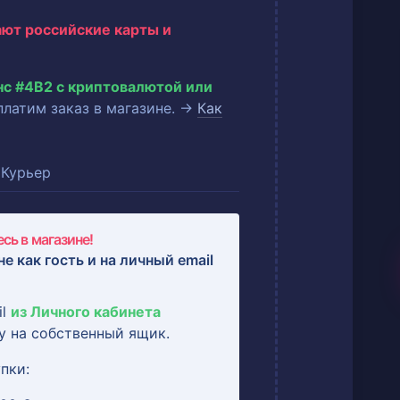
ают российские карты и
нс #4B2 с криптовалютой или
оплатим заказ в магазине. →
Как
Курьер
сь в магазине!
не как гость и на
личный email
il
из Личного кабинета
у на собственный ящик.
пки: