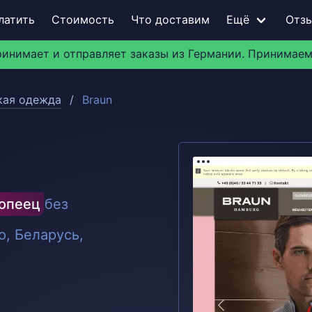
латить
Стоимость
Что доставим
Ещё
Отз
ринимает и отправляет заказы из Германии. Принимаем
ая одежда
Braun
ропеец
без
, Беларусь,