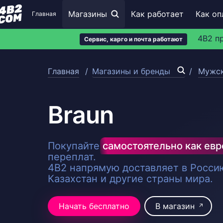
Магазины
Как работает
Как оп
Главная
4B2 п
Сервис, карго и почта работают
Главная
Магазины и бренды
Мужск
Braun
Покупайте
самостоятельно как ев
переплат.
4B2 напрямую доставляет в Россию
Казахстан и другие страны мира.
Начать бесплатно
В магазин
↗