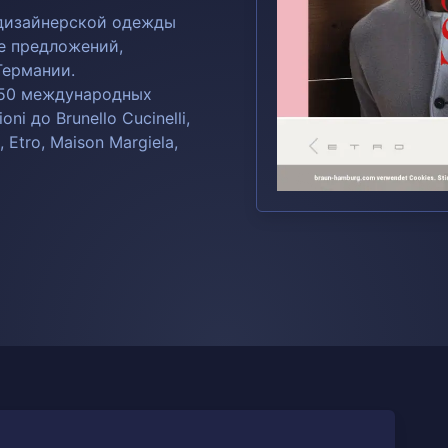
дизайнерской одежды
е предложений,
Германии.
150 международных
ni до Brunello Cucinelli,
 Etro, Maison Margiela,