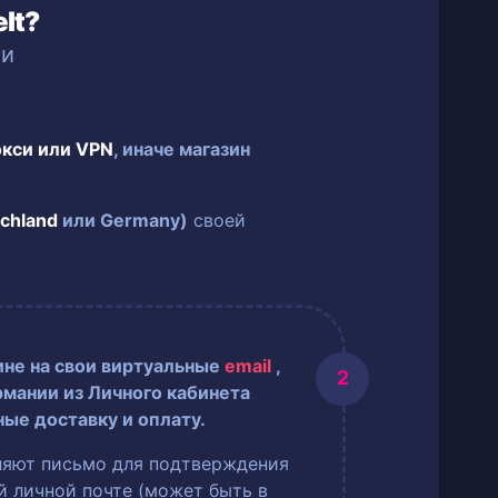
lt?
ии
окси или VPN
, иначе магазин
chland
или Germany)
своей
ине на свои виртуальные
email
,
рмании из Личного кабинета
ные доставку и оплату.
ляют письмо для подтверждения
ей личной почте (может быть в