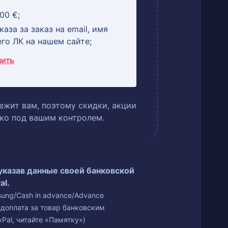
00 €;
аза за заказ на email, имя
его ЛК на нашем сайте;
вить
ежит вам, поэтому скидки, акции
ько под вашим контролем.
 указав данные своей банковской
al.
isung/Cash in advance/Advance
едоплата за товар банковским
Pal, читайте «Памятку»)