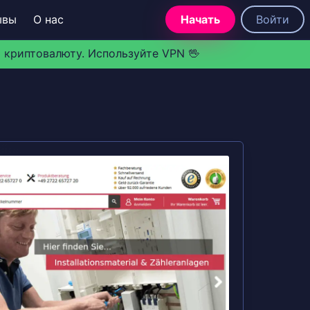
ывы
О нас
Начать
Войти
 криптовалюту. Используйте VPN 🖖