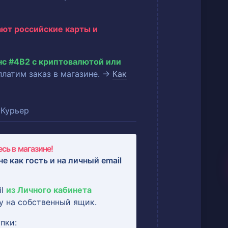
ают российские карты и
нс #4B2 с криптовалютой или
оплатим заказ в магазине. →
Как
Курьер
сь в магазине!
не как гость и на
личный email
il
из Личного кабинета
у на собственный ящик.
пки: