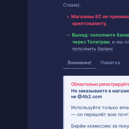
Спаме).
Магазины ЕС не приним
криптовалюту.
Выход: пополните бала
через Телеграм
, и мы 
пополнить баланс
Внимание!
Памятка
Обязательно регистрируйте
Не заказываете в магази
не @4b2.com
Используйте только ema
— он перешлёт всю почт
Берём комиссию за поку