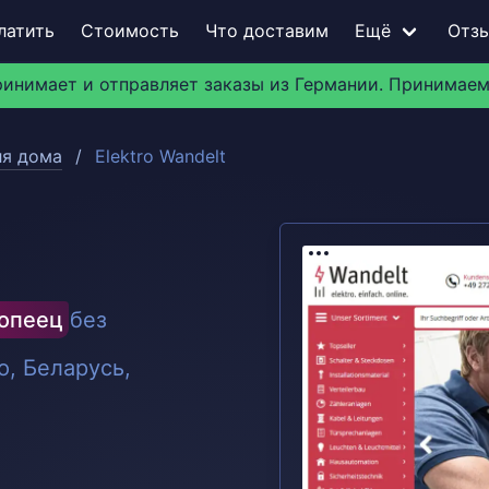
латить
Стоимость
Что доставим
Ещё
Отз
ринимает и отправляет заказы из Германии. Принимаем
ля дома
Elektro Wandelt
ропеец
без
, Беларусь,