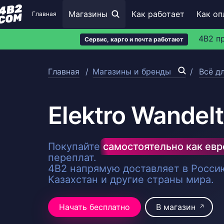
Магазины
Как работает
Как оп
Главная
4B2 п
Сервис, карго и почта работают
Главная
Магазины и бренды
Всё д
Elektro Wandelt
Покупайте
самостоятельно как ев
переплат.
4B2 напрямую доставляет в Россию
Казахстан и другие страны мира.
Начать бесплатно
В магазин
↗