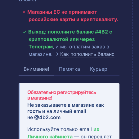
Магазины ЕС не принимают
российские карты и криптовалюту.
Выход: пополните баланс #4B2 с
криптовалютой или через
Телеграм
, и мы оплатим заказ в
магазине. →
Как пополнить баланс
Внимание!
Памятка
Курьер
Обязательно регистрируйтесь
в магазине!
Не заказываете в магазине как
гость и на
личный email
не @4b2.com
Используйте только email
из
Личного кабинета
— он перешлёт