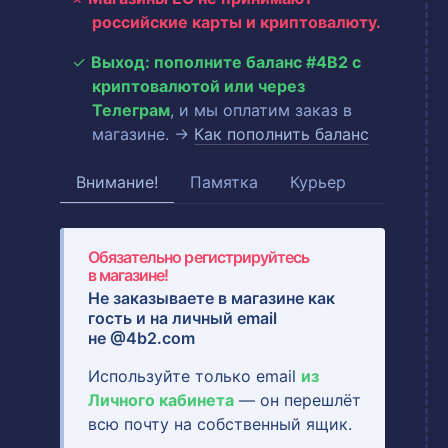
российские карты и криптовалюту.
Выход: пополните баланс #4B2 с
криптовалютой или через
Телеграм
, и мы оплатим заказ в
магазине. →
Как пополнить баланс
Внимание!
Памятка
Курьер
Обязательно регистрируйтесь
в магазине!
Не заказываете в магазине как
гость и на
личный email
не @4b2.com
Используйте только email
из
Личного кабинета
— он перешлёт
всю почту на собственный ящик.