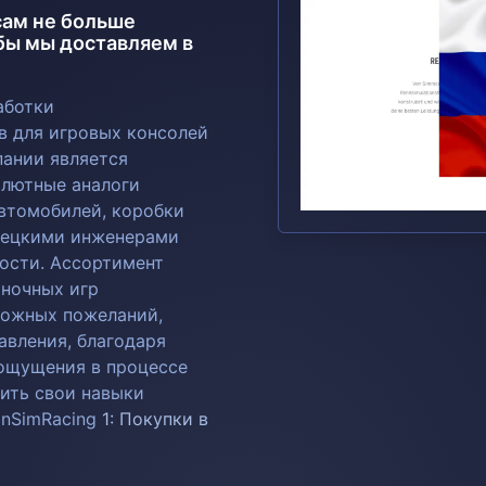
 сам не больше
обы мы доставляем в
аботки
в для игровых консолей
пании является
лютные аналоги
втомобилей, коробки
емецкими инженерами
ости. Ассортимент
оночных игр
можных пожеланий,
авления, благодаря
 ощущения в процессе
ить свои навыки
anSimRacing
1: Покупки в