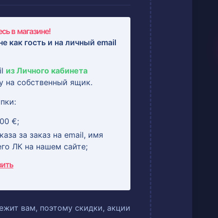
сь в магазине!
не как гость и на
личный email
il
из Личного кабинета
у на собственный ящик.
пки:
00 €;
аза за заказ на email, имя
его ЛК на нашем сайте;
вить
ежит вам, поэтому скидки, акции