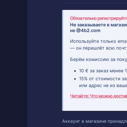
Обязательно регистрируйте
Не заказываете в магази
не @4b2.com
Используйте только ema
— он перешлёт всю почт
Берём комиссию за поку
10 € за заказ менее 1
15% от стоимости зак
или адрес не из ваш
Читайте: Что можно доста
Аккаунт в магазине принадл