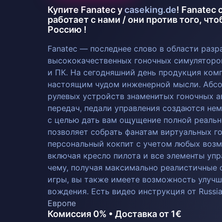
Купите Fanatec у
caseking.de
! Fanatec
работает с нами / они против того, чт
Россию !
Fanatec — последнее слово в области разр
высококачественных гоночных симуляторо
и ПК. На сегодняшний день продукция ком
настоящим чудом инженерной мысли. Абсо
рулевых устройств знаменитых гоночных а
передач, педали управления создаются н
с целью дать вам ощущение полной реальн
позволяет собрать фанатам виртуальных г
персональный кокпит с учетом любых воз
включая кресло пилота и все элементы упр
чему, получая максимально реалистичные
игры, вы также имеете возможность улучш
вождения. Есть видео инструкция от Russi
Европе
Комиссия 0% • Доставка от 1€