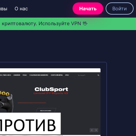
ывы
О нас
Начать
Войти
 криптовалюту. Используйте VPN 🖖