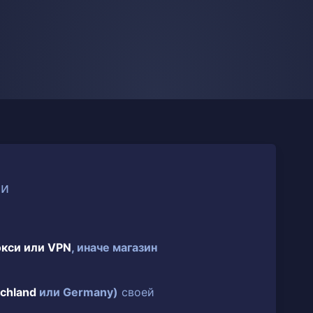
ии
окси или VPN
, иначе магазин
chland
или Germany)
своей