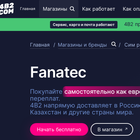
Магазины
Как работает
Как оп
Главная
4B2 п
Сервис, карго и почта работают
Главная
Магазины и бренды
Сим р
Fanatec
Покупайте
самостоятельно как ев
переплат.
4B2 напрямую доставляет в Россию
Казахстан и другие страны мира.
Начать бесплатно
В магазин
↗