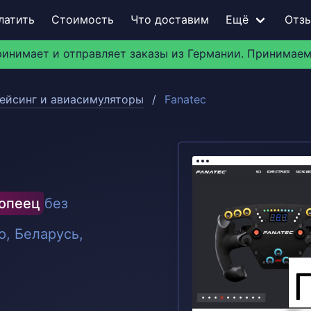
латить
Стоимость
Что доставим
Ещё
Отз
ринимает и отправляет заказы из Германии. Принимаем
ейсинг и авиасимуляторы
Fanatec
ропеец
без
, Беларусь,