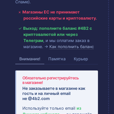
Спаме).
Магазины ЕС не принимают
российские карты и криптовалюту.
Выход: пополните баланс #4B2 с
криптовалютой или через
Телеграм
, и мы оплатим заказ в
магазине. →
Как пополнить баланс
Внимание!
Памятка
Курьер
Обязательно регистрируйтесь
в магазине!
Не заказываете в магазине как
гость и на
личный email
не @4b2.com
Используйте только email
из