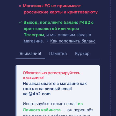
Магазины ЕС не принимают
российские карты и криптовалюту.
Выход: пополните баланс #4B2 с
криптовалютой или через
Телеграм
, и мы оплатим заказ в
магазине. →
Как пополнить баланс
Внимание!
Памятка
Курьер
Обязательно регистрируйтесь
в магазине!
Не заказываете в магазине как
гость и на
личный email
не @4b2.com
Используйте только email
из
Личного кабинета
— он перешлёт