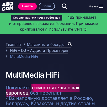
Начать
Войти
4B2 принимает
Сервис, карго и почта работают
и отправляет заказы из Германии. Принимаем
криптовалюту. Используйте VPN 🖖
Главная
Магазины и бренды
HiFi - DJ - Аудио и Проекторы
MultiMedia HiFi
MultiMedia HiFi
Покупайте
самостоятельно как
европеец
без переплат.
4B2 напрямую доставляет в Россию,
Беларусь, Казахстан и другие страны