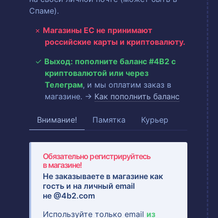
Спаме).
Магазины ЕС не принимают
российские карты и криптовалюту.
Выход: пополните баланс #4B2 с
криптовалютой или через
Телеграм
, и мы оплатим заказ в
магазине. →
Как пополнить баланс
Внимание!
Памятка
Курьер
Обязательно регистрируйтесь
в магазине!
Не заказываете в магазине как
гость и на
личный email
не @4b2.com
Используйте только email
из