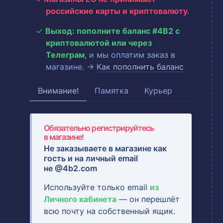
российские карты и криптовалюту.
Выход: пополните баланс #4B2 с
криптовалютой или через
Телеграм
, и мы оплатим заказ в
магазине. →
Как пополнить баланс
Внимание!
Памятка
Курьер
Обязательно регистрируйтесь
в магазине!
Не заказываете в магазине как
гость и на
личный email
не @4b2.com
Используйте только email
из
Личного кабинета
— он перешлёт
всю почту на собственный ящик.