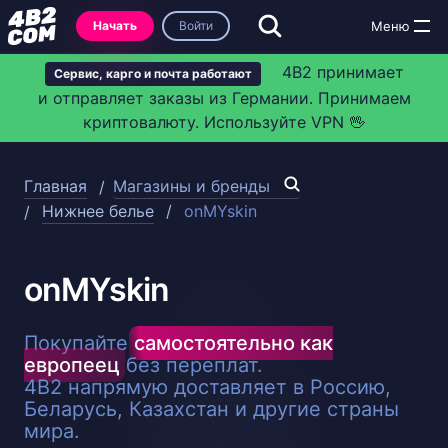
Начать
Войти
4B2 принимает
Сервис, карго и почта работают
и отправляет заказы из Германии. Принимаем
криптовалюту. Используйте VPN 🖖
Главная
Магазины и бренды
Нижнее белье
onMYskin
onMYskin
Покупайте
самостоятельно как
европеец
без переплат.
4B2 напрямую доставляет в Россию,
Беларусь, Казахстан и другие страны
мира.