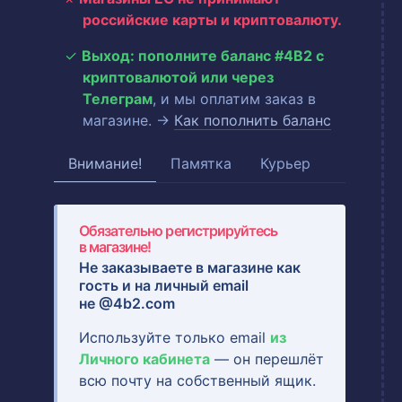
российские карты и криптовалюту.
Выход: пополните баланс #4B2 с
криптовалютой или через
Телеграм
, и мы оплатим заказ в
магазине. →
Как пополнить баланс
Внимание!
Памятка
Курьер
Обязательно регистрируйтесь
в магазине!
Не заказываете в магазине как
гость и на
личный email
не @4b2.com
Используйте только email
из
Личного кабинета
— он перешлёт
всю почту на собственный ящик.