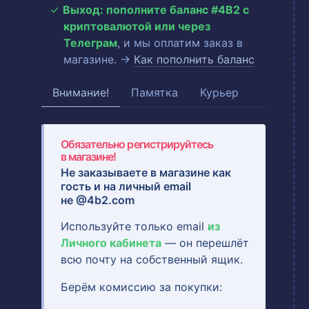
Выход: пополните баланс #4B2 с
криптовалютой или через
Телеграм
, и мы оплатим заказ в
магазине. →
Как пополнить баланс
Внимание!
Памятка
Курьер
Обязательно регистрируйтесь
в магазине!
Не заказываете в магазине как
гость и на
личный email
не @4b2.com
Используйте только email
из
Личного кабинета
— он перешлёт
всю почту на собственный ящик.
Берём комиссию за покупки: