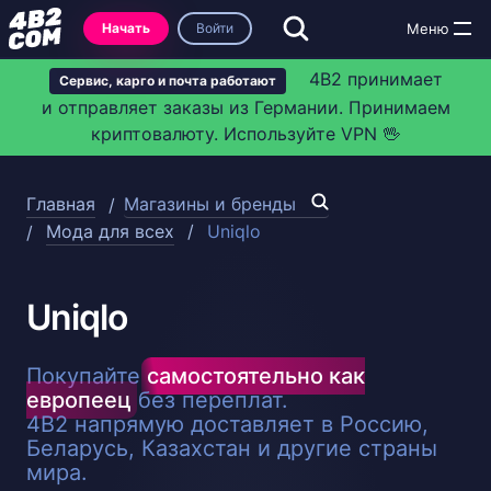
Начать
Войти
4B2 принимает
Сервис, карго и почта работают
и отправляет заказы из Германии. Принимаем
криптовалюту. Используйте VPN 🖖
Главная
Магазины и бренды
Мода для всех
Uniqlo
Uniqlo
Покупайте
самостоятельно как
европеец
без переплат.
4B2 напрямую доставляет в Россию,
Беларусь, Казахстан и другие страны
мира.