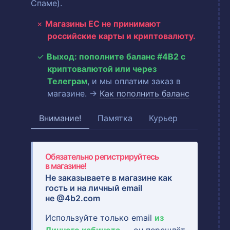
Спаме).
Магазины ЕС не принимают
российские карты и криптовалюту.
Выход: пополните баланс #4B2 с
криптовалютой или через
Телеграм
, и мы оплатим заказ в
магазине. →
Как пополнить баланс
Внимание!
Памятка
Курьер
Обязательно регистрируйтесь
в магазине!
Не заказываете в магазине как
гость и на
личный email
не @4b2.com
Используйте только email
из