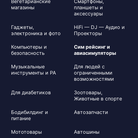
Вегетарианские
Смартфоны,
магазины
планшеты и
аксессуары
Гаджеты,
HiFi — DJ — Аудио и
электроника и фото
Проекторы
Компьютеры и
Сим рейсинг и
безопасность
авиасимуляторы
Музыкальные
Для людей с
инструменты и PA
ограниченными
возможностями
Для диабетиков
Зоотовары,
Животные в спорте
Бодибилдинг и
Автозапчасти
питание
Мототовары
Автошины