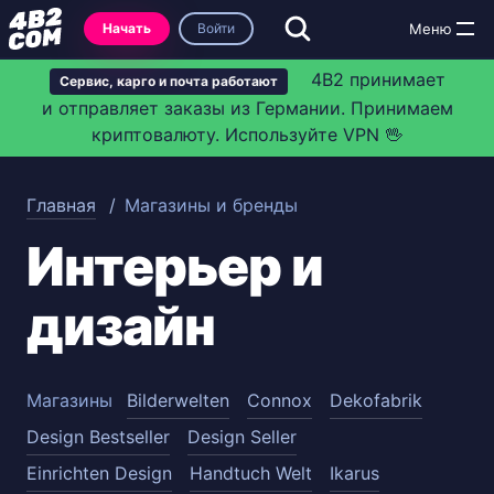
Начать
Войти
4B2 принимает
Сервис, карго и почта работают
и отправляет заказы из Германии. Принимаем
криптовалюту. Используйте VPN 🖖
Главная
Магазины и бренды
Интерьер и
дизайн
Магазины
Bilderwelten
Connox
Dekofabrik
Design Bestseller
Design Seller
Einrichten Design
Handtuch Welt
Ikarus