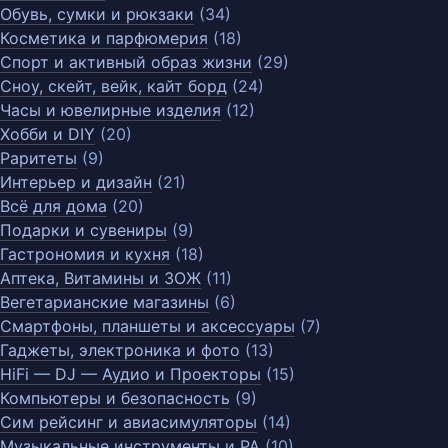
Обувь, сумки и рюкзаки
(34)
Косметика и парфюмерия
(18)
Спорт и активный образ жизни
(29)
Сноу, скейт, вейк, кайт борд
(24)
Часы и ювелирные изделия
(12)
Хобби и DIY
(20)
Раритеты
(9)
Интерьер и дизайн
(21)
Всё для дома
(20)
Подарки и сувениры
(9)
Гастрономия и кухня
(18)
Аптека, Витамины и ЗОЖ
(11)
Вегетарианские магазины
(6)
Смартфоны, планшеты и аксессуары
(7)
Гаджеты, электроника и фото
(13)
HiFi — DJ — Аудио и Проекторы
(15)
Компьютеры и безопасность
(9)
Сим рейсинг и авиасимуляторы
(14)
Музыкальные инструменты и PA
(10)